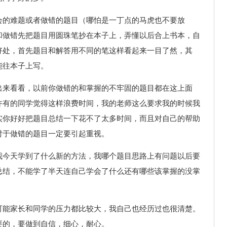
会的难题或者做错的题目（哪怕是一丁点的马虎也不要放
和做错先把题目用圆珠笔抄在本子上，弄懂以后合上书本，自
好处，首先题目和解答用不同的笔这样看起来一目了然，其
能往本子上写。
出来看看，以前你做错的和掌握的不牢固的题目都在这上面
许有的同学觉得这样浪费时间，我的老师这么要求我的时候我
实你好好把题目总结一下花不了太多时间，而且对自己的帮助
对于做错的题目一定要引起重视。
我今天学到了什么新的方法，我哪个题目思路上有问题以后要
总结，不能学了半天连自己学会了什么还有哪些该掌握的没掌
可能家长和同学的压力都比较大，我自己也经历过也很清楚。
要的，要做到自信，细心，耐心。