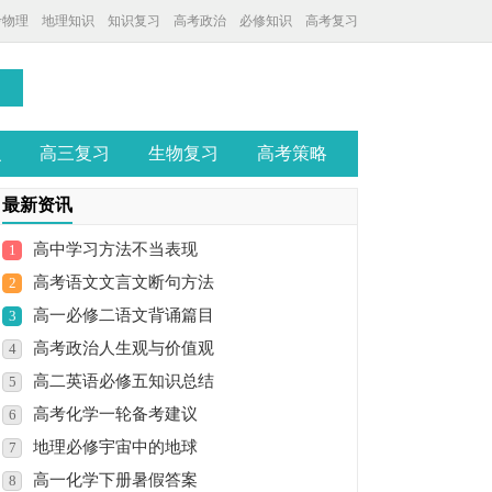
考物理
地理知识
知识复习
高考政治
必修知识
高考复习
识
高三复习
生物复习
高考策略
最新资讯
高中学习方法不当表现
1
高考语文文言文断句方法
2
高一必修二语文背诵篇目
3
高考政治人生观与价值观
4
高二英语必修五知识总结
5
高考化学一轮备考建议
6
地理必修宇宙中的地球
7
高一化学下册暑假答案
8