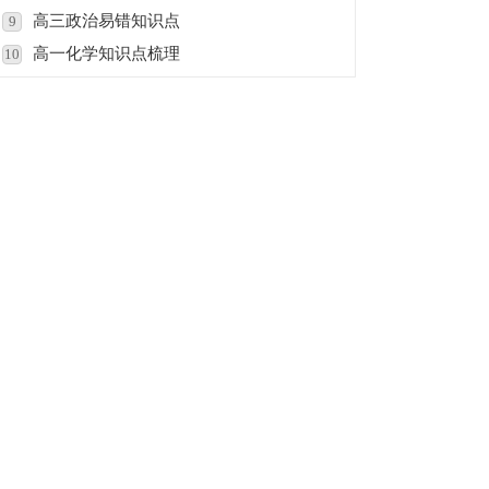
高三政治易错知识点
9
高一化学知识点梳理
10