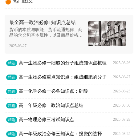
热门图文
最全高一政治必修1知识点总结
货币的本质与职能、货币流通规律、商
品的含义和基本属性，以及商品价格变
动的原因。同时，也讨论了人民币币值
2025-08-27
稳定的重要性、汇率的含义以及供求对
价格的影响。文章详细阐述了价值是价
格的基础，价格变动对生活及生产经营
高一生物必修一细胞的分子组成知识点梳理
的影响。
2025-08-26
精选
高一生物必修重点知识点：组成细胞的分子
2025-08-27
精选
高一化学必修一必备知识点：硅酸
2025-08-25
精选
高一年级必修一政治知识点总结
2025-08-30
精选
高一物理必修三考试知识点
2025-08-29
精选
高一年级政治必修三知识点：投资的选择
2025-08-25
精选