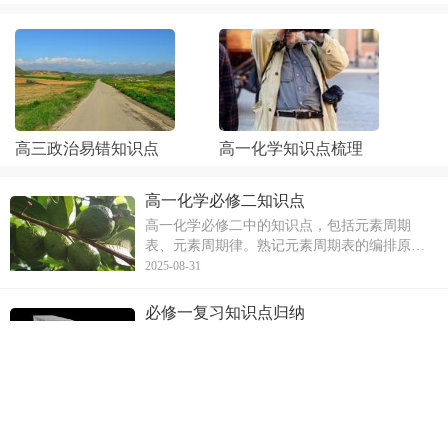
高三政治易错知识点
高一化学知识点梳理
高一化学必修二知识点
高一化学必修二中的知识点，包括元素周期
表、元素周期律。熟记元素周期表的编排原则
以及元素金属性和非金属性的判断依据。文章
2025-08-31
还讨论了核素的概念以及影响原子半径大小的
因素。此外，文章还介绍了元素的化合价与最
必修一复习知识点归纳
外层电子数的关系，以及同主族和同周期元素
必修一地理复习中的关键知识点，包括四季与
的结构和性质
五带的形成、地表形态变化的内外力因素、等
值线的判读方法和正午太阳高度变化规律。文
2025-08-29
章详细归纳了这些知识点的规律和特点，有助
于学生更好地理解和掌握地理知识。
高一物理必修一知识点笔记