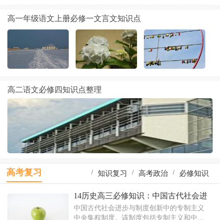
高一年级语文上册必修一文言文知识点
高二语文必修四知识点整理
高考复习
/
/
/
知识复习
高考政治
必修知识
/
/
/
一轮复习
高考物理
地理知识
14历史高三必修知识：中国古代社会进
步与制度创新
中国古代社会进步与制度创新中的专制主义
/
/
/
物理复习
识点复习
生物知识
中央集权制度。该制度包括专制主义和中央