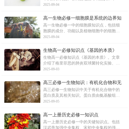
集权制度两个概念，由经济、政治和理论来
2025-09-04
源等多方面原因促成。其形成于战国时期，
在秦朝得以确立，并在后续朝代中不断巩
高一生物必修一细胞膜是系统的边界知
固。文章详细阐述了该制度在政治、经济、
识点总结
高一生物必修一中的细胞膜知识点，包括细
思想和文化等方面的具体表
胞膜的成分、功能以及植物细胞中的细胞
壁。细胞膜主要由脂质和蛋白质组成，还有
2025-09-04
少量糖类。其主要功能包括分隔细胞与外界
环境、控制物质进出细胞以及进行细胞间的
生物高一必修知识点《基因的本质》
信息交流。而植物细胞的细胞壁由纤维素和
生物高一必修知识点《基因的本质》。文章
果胶构成，具有支持和保护
介绍了格里菲思的肺炎双球菌转化实验、艾
弗里的实验以及郝尔希和蔡斯噬菌体侵染细
2025-09-03
菌的实验等，证明了DNA是遗传物质。同
时，烟草花叶病毒感染烟草实验证明了RNA
高三必修一生物知识：有机化合物和无
在某些病毒中也是遗传物质。最后总结了细
机化合物
高三必修一生物知识中关于有机化合物中的
胞生物和非细胞生物的
蛋白质及其相关知识。蛋白质由氨基酸组
成，具有多样性和复杂性的特点。蛋白质的
2025-09-05
主要功能包括结构蛋白、信息传递、免疫功
能等。脱水缩合是氨基酸分子间连接的方式
高一上册历史必修一知识点
之一。
高一上册历史必修一中的关键知识点。包括
汉武帝加强中央集权、宋初中央集权的强