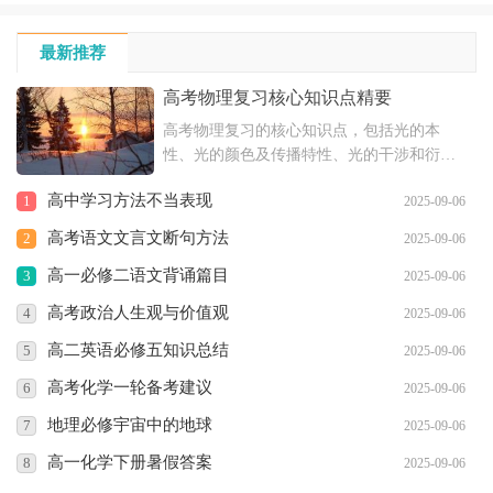
最新推荐
高考物理复习核心知识点精要
高考物理复习的核心知识点，包括光的本
性、光的颜色及传播特性、光的干涉和衍射
现象、光的偏振和电磁说等内容，以及恒定
高中学习方法不当表现
1
2025-09-06
电流的相关知识，如电流强度、欧姆定律、
电阻、电阻定律、闭合电路欧姆定律和电功
高考语文文言文断句方法
2
2025-09-06
与电功率等。
高一必修二语文背诵篇目
3
2025-09-06
高考政治人生观与价值观
4
2025-09-06
高二英语必修五知识总结
5
2025-09-06
高考化学一轮备考建议
6
2025-09-06
地理必修宇宙中的地球
7
2025-09-06
高一化学下册暑假答案
8
2025-09-06