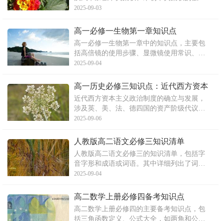
化、唐的三省六部制、元朝的行省制度、选
2025-09-03
官用官制度的变化以及明清时期君主专制的
加强。此外，还介绍了“市”的形成与发展及
高一必修一生物第一章知识点
其特点，以及“重农抑商”和“海禁”政策的基本
高一必修一生物第一章中的知识点，主要包
含义及其影响。这
括高倍镜的使用步骤、显微镜使用常识、原
核生物与真核生物主要类群以及细胞的吸水
2025-09-04
和失水原理。文章详细阐述了高倍镜的使用
方法和显微镜使用中的注意事项，介绍了原
高一历史必修三知识点：近代西方资本
核生物和真核生物的分类，以及细胞吸水和
主义政治制度的确立与发展
近代西方资本主义政治制度的确立与发展，
失水的原理。通过本文的
涉及英、美、法、德四国的资产阶级代议
制。英国确立了君主立宪制，美国确立了共
2025-09-06
和制，法国和德国也分别有自己的政治制
度。这些制度在各国国情的基础上建立，没
人教版高二语文必修三知识清单
有先进落后之分。文章详细阐述了各国的政
人教版高二语文必修三的知识清单，包括字
治制度的特征和确立过程，包
音字形和成语或词语。其中详细列出了词汇
表中的单词，并对一些成语的含义进行了简
2025-09-04
要解释。同时，文章还介绍了与词汇相关的
课文《祝福》中的一些字音字形和成语。
高二数学上册必修四备考知识点
高二数学上册必修四的主要备考知识点，包
括三角函数定义、公式大全，如两角和公