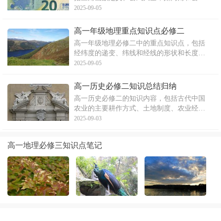
式、倍角公式、半角公式等，以及和差化积
2025-09-05
和积化和差的公式。这些知识点对于备考数
学考试至关重要，掌握这些知识点将有助于
高一年级地理重点知识点必修二
学生更好地理解和应用三角函数。
高一年级地理必修二中的重点知识点，包括
经纬度的递变、纬线和经线的形状和长度、
东西经和南北纬的判断、东西半球的划分、
2025-09-05
地图上方向的确定、等值线的疏密、光照图
的判读等。文章深入解析了这些内容，并总
高一历史必修二知识总结归纳
结了它们在高中地理学习中的重要性。
高一历史必修二的知识内容，包括古代中国
农业的主要耕作方式、土地制度、农业经济
的基本特点以及手工业发展的基本史实和特
2025-09-03
征。文章详细阐述了农作物、生产工具的变
革、水利设施、生产方式的变化等方面，同
高一地理必修三知识点笔记
时也介绍了金属冶炼术、纺织技术、陶瓷等
方面的演变过程。此外，