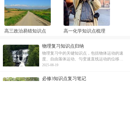
高三政治易错知识点
高一化学知识点梳理
物理复习知识点归纳
物理复习中的关键知识点，包括物体运动的速
度、自由落体运动、匀变速直线运动的位移图
象和质点的概念。文章详细解释了速度的定义
2025-08-19
和平均速度、瞬时速度的区别，自由落体运动
的定义和规律，匀变速直线运动的位移图象及
必修3知识点复习笔记
其与速度图象的关系，以及质点的定义和物体
必修3知识点中关于文化与社会的相关内容。首
可视为质点
先介绍了文化的含义和特点，接着阐述了文化
在社会发展中的力量和作用。然后，文章详细
2025-08-23
解释了文化与经济、政治之间的相互影响和交
融关系。最后，文章强调了文化在综合国力竞
化学必修一知识点复习
争中的重要性，并提出应对文化发展的挑战，
高一化学必修一的主要知识点，包括原子半径
应将文化
的影响因素、元素的化合价与外层电子数的关
系、同主族和同周期元素的结构与性质递变规
2025-08-20