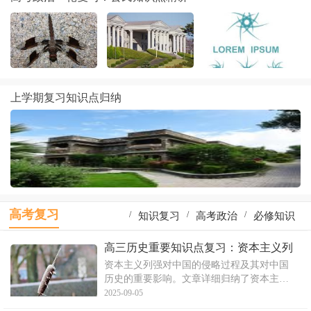
上学期复习知识点归纳
高考复习
/
/
/
知识复习
高考政治
必修知识
/
/
/
一轮复习
高考物理
地理知识
高三历史重要知识点复习：资本主义列
强侵华
资本主义列强对中国的侵略过程及其对中国
/
/
/
物理复习
识点复习
生物知识
历史的重要影响。文章详细归纳了资本主义
列强侵华的知识分类，包括半殖民地半社会
2025-09-05
的形成过程、列强发动的侵略战争、不平等