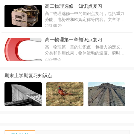
解释了各个概念的定义、特点、公式及应
高二物理选修一知识点复习
用，帮助考生深入理解交变电流的相关知识
高二物理选修一中的知识点复习，包括重力
点，为高考做好充分准备。
势能、电势差和欧姆定律等内容。文章详细
解释了重力势能的定义和计算方式，电势差
2025-08-29
的定义及其在电路中的作用，以及牛顿运动
定律的相关知识点。摘要概括了文章的主
高一物理第一章知识点复习
旨，强调了物理知识点的复习内容和重要
高一物理第一章的知识点，包括力的定义、
性，以吸引读者的兴趣。
分类和作用效果，物体运动的速度、瞬时速
度、平均速度和平均速率的概念，以及参考
2025-08-27
系的定义和对参考系的理解，最后介绍了牛
顿第三定律的内容。
期末上学期复习知识点