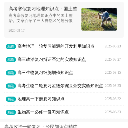
高考寒假复习地理知识点：国土整
治
高考寒假复习地理知识点中的国土整
治。文章介绍了三大自然区的划分依据
和特点，以及三个经济地带的划分和经
2025-08-17
济差异。同时，文章还阐述了国土整治
的概念和我国开展国土整治的背景及主
要工作。此外，文章还提到了遥感技
高考地理一轮复习能源的开发利用知识点
术、地理信息系统和全球定位系统在地
2025-08-23
精选
理研究中的应用，
高三政治复习辩证否定的实质知识点
2025-08-27
精选
高三生物复习细胞增殖知识点
2025-08-15
精选
高考生物二轮复习孟德尔豌豆杂交实验知识点
2025-08-25
精选
地理高一下册复习知识点
2025-08-22
精选
生物高一必修一复习知识点
2025-08-23
精选
高考政治一轮复习：公民知识点精讲