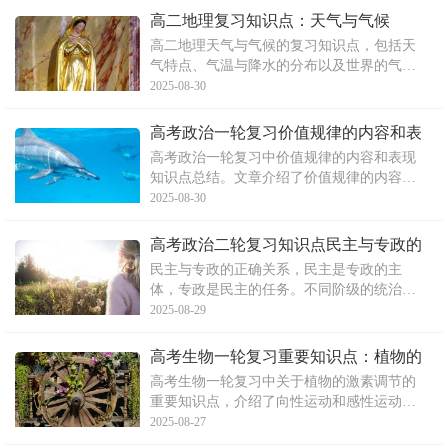
条约的签订、领土割占、通商口岸的开放、
高二地理复习知识点：天气与气候
经济侵略、近现代中国革命的镇压以及列强
高二地理天气与气候的复习知识点，包括天
在华的矛盾表现。此外，
气特点、气温与降水的分布以及世界的气候
等内容。文中还涉及地域分异规律，如地带
2025-08-30
性和非地带性的分异规律。对于高二年级的
考生来说，掌握这些知识点对于地理课程的
高考政治一轮复习价值规律的内容和表
学习和考试至关重要。
现知识点总结
高考政治一轮复习中价值规律的内容和表现
知识点总结。文章介绍了价值规律的内容和
表现形式，包括商品的价值量由社会必要劳
2025-08-30
动时间决定，商品交换以价值量为基础实行
等价交换，以及受供求关系影响的商品价格
高考政治二轮复习知识点民主与专政的
波动是价值规律的表现形式。文章还涉及公
正确关系
民主与专政的正确关系，民主是专政的主
有制的实现形式、公有制
体，专政是民主的任务。不同阶级的统治通
过其民主来实现，如资产阶级民主和无产阶
2025-08-29
级民主。文章强调人民民主专政不等于人民
专政，人民民主统治也不等于人民统治。文
高考生物一轮复习重要知识点：植物的
章还指出，西方国家的民主并非人人当家作
激素调节
高考生物一轮复习中关于植物的激素调节的
主，资产阶级民主国家的选
重要知识点，介绍了向性运动和感性运动的
定义和特点，阐述了植物激素的概念和植物
2025-08-27
激素对植物体生命活动的显著调节作用。文