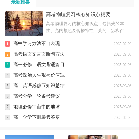
最新推荐
高考物理复习核心知识点精要
高考物理复习的核心知识点，包括光的本
性、光的颜色及传播特性、光的干涉和衍射
现象、光的偏振和电磁说等内容，以及恒定
高中学习方法不当表现
1
2025-09-06
电流的相关知识，如电流强度、欧姆定律、
电阻、电阻定律、闭合电路欧姆定律和电功
高考语文文言文断句方法
2
2025-09-06
与电功率等。
高一必修二语文背诵篇目
3
2025-09-06
高考政治人生观与价值观
4
2025-09-06
高二英语必修五知识总结
5
2025-09-06
高考化学一轮备考建议
6
2025-09-06
地理必修宇宙中的地球
7
2025-09-06
高一化学下册暑假答案
8
2025-09-06