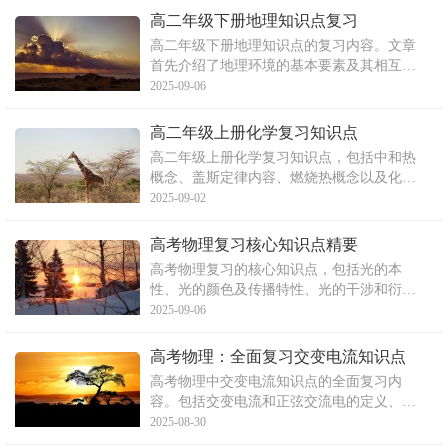
章还讨论了胚芽鞘、琼脂在生长素调节中的
高二年级下册地理知识点复习
作用，生长素的横向运输和竖直向下运输，
高二年级下册地理知识点的复习内容。文章
生长素对植物生长影响的
首先介绍了地理环境的基本要素及其相互作
用，包括自然地理环境和人文地理环境，以
2025-09-06
及各要素之间的相互联系和制约。然后，文
章阐述了地理环境的地域分异规律，包括从
高二年级上册化学复习知识点
赤道到两极、从沿海向内陆以及山地的垂直
高二年级上册化学复习知识点，包括中和热
地域分异。此外，文章还
概念、盖斯定律内容、燃烧热概念以及化学
方程式、文字表达式、电离方程式的书写步
2025-09-02
骤。文章内容涵盖了化学反应的基本原理和
实验操作步骤，对于学习和理解化学知识具
高考物理复习核心知识点精要
有重要意义。
高考物理复习的核心知识点，包括光的本
性、光的颜色及传播特性、光的干涉和衍射
现象、光的偏振和电磁说等内容，以及恒定
2025-09-06
电流的相关知识，如电流强度、欧姆定律、
电阻、电阻定律、闭合电路欧姆定律和电功
高考物理：全面复习交变电流知识点
与电功率等。
高考物理中交变电流知识点的全面复习内
容。包括交变电流和正弦交流电的定义、表
征交变电流的物理量、电感、电容对交变电
2025-08-30
流的影响以及变压器的相关知识。文章详细