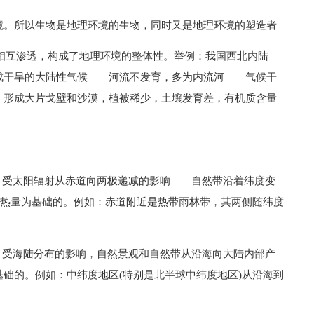
境。所以生物是地理环境的生物，同时又是地理环境的塑造者
和相互渗透，构成了地理环境的整体性。举例：我国西北内陆
成干旱的大陆性气候——河流不发育，多为内流河——气候干
，形成大片戈壁和沙漠，植被稀少，土壤发育差，有机质含量
性)：受太阳辐射从赤道向两极递减的影响——自然带沿着纬度变
以热量为基础的。例如：赤道附近是热带雨林带，其两侧随纬度
性)：受海陆分布的影响，自然景观和自然带从沿海向大陆内部产
础的。例如：中纬度地区(特别是北半球中纬度地区)从沿海到