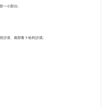
部一小部分;
得沙漠、南部鲁卜哈利沙漠;