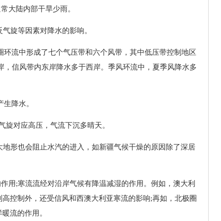
通常大陆内部干旱少雨。
\反气旋等因素对降水的影响。
三圈环流中形成了七个气压带和六个风带，其中低压带控制地区
东岸，信风带内东岸降水多于西岸。季风环流中，夏季风降水多
产生降水。
反气旋对应高压，气流下沉多晴天。
高大地形也会阻止水汽的进入，如新疆气候干燥的原因除了深居
。
的作用;寒流流经对沿岸气候有降温减湿的作用。例如，澳大利
副高控制外，还受信风和西澳大利亚寒流的影响;再如，北极圈
洋暖流的作用。