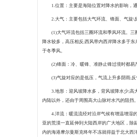
1.位置：主要是海陆位置对降水的影响，
2.大气：主要包括大气环流、锋面、气旋
(1)大气环流包括三圈环流和季风环流。
降水较多，高压相反;西风带内西岸降水多于
于冬季风。
(2)锋面：冷、暖锋、准静止锋过境时都易
(3)气旋对应的是低压，气流上升多阴雨;
3.地形：迎风坡降水多，背风坡降水少;
内陆以外，还由于周围高大山脉对水汽的阻挡
4.洋流：暖流流经对沿岸气候有增温增湿
亚的荒漠一直延伸到大陆西岸的广大地区，除
内的海港摩尔曼斯克终年不冻就得益于北大西