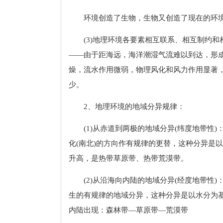
环境创造了生物，生物又创造了现在的环
(3)地理环境各要素相互联系、相互制约
——由于距海远，海洋潮湿气流难以到达，形
燥，流水作用微弱，物理风化和风力作用显著
少。
2、地理环境的地域分异规律：
(1)从赤道到两极的地域分异(纬度地带
化(南北)的方向作有规律的更替，这种分异是
升高，是热带草原带、热带荒漠带。
(2)从沿海向内陆的地域分异(经度地带
生的有规律的地域分异，这种分异是以水分为基
内陆出现：森林带—草原带—荒漠带