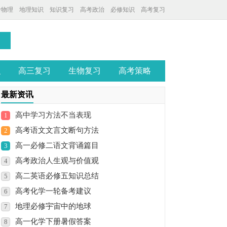
考物理
地理知识
知识复习
高考政治
必修知识
高考复习
识
高三复习
生物复习
高考策略
最新资讯
高中学习方法不当表现
1
高考语文文言文断句方法
2
高一必修二语文背诵篇目
3
高考政治人生观与价值观
4
高二英语必修五知识总结
5
高考化学一轮备考建议
6
地理必修宇宙中的地球
7
高一化学下册暑假答案
8