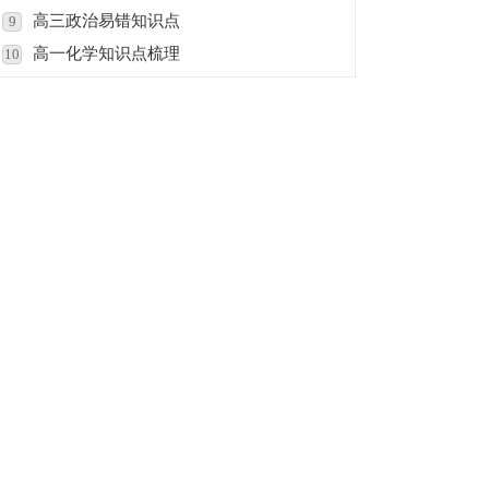
高三政治易错知识点
9
高一化学知识点梳理
10