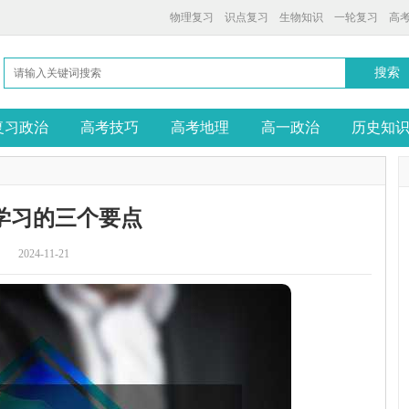
物理复习
识点复习
生物知识
一轮复习
高
复习政治
高考技巧
高考地理
高一政治
历史知
学习的三个要点
2024-11-21