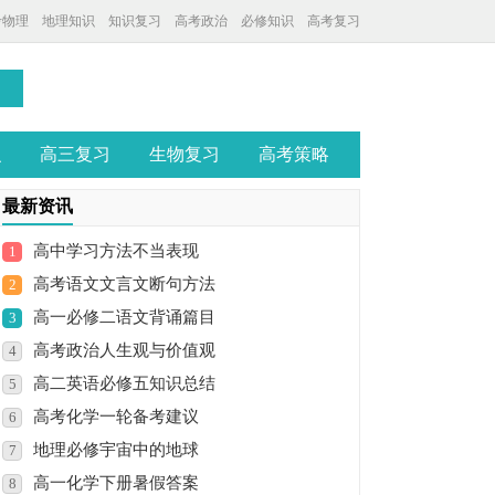
考物理
地理知识
知识复习
高考政治
必修知识
高考复习
识
高三复习
生物复习
高考策略
最新资讯
高中学习方法不当表现
1
高考语文文言文断句方法
2
高一必修二语文背诵篇目
3
高考政治人生观与价值观
4
高二英语必修五知识总结
5
高考化学一轮备考建议
6
地理必修宇宙中的地球
7
高一化学下册暑假答案
8