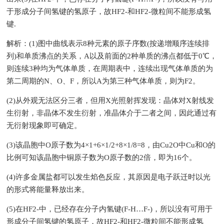
于形成分子间氢键的氢原子，故HF2-和HF2-微粒间不能形成氢
键.
解析：(1)图中曲线表示8种元素的原子序数(按递增顺序连续排
列)和单质沸点的关系，A以及前面的2种单质的沸点都低于0℃，
则连续3种均为气体单质，在周期表中，连续出现气体单质的为
第二周期的N、O、F，所以A为第三种气体单质，则为F2。
(2)从外观无法区分三者，但用X光照射挥发现：晶体对X射线发
生衍射，非晶体不发生衍射，准晶体介于二者之间，因此通过有
无衍射现象即可确定。
(3)该晶胞中O原子数为4×1+6×1/2+8×1/8=8，由Cu2O中Cu和O的
比例可知该晶胞中铜原子数为O原子数的2倍，即为16个。
(4)许多金属盐都可以发生焰色反应，其原因是电子跃迁时以光
的形式将能量释放出来。
(5)在HF2-中，已经存在分子内氢键(F-H…F-)，所以没有可用于
形成分子间氢键的氢原子，故HF2-和HF2-微粒间不能形成氢