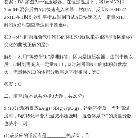
答案：D8.如图为一恒压容器。在恒定温度下，将1molN2和
3molH2混合后由A口快速充入容器，封闭A。反应N2+3H2??
2NH3在t1时刻达到平衡;t2时刻再从A口快速充入一定量NH3，
封闭A;t3时刻重新达到平衡至t4。
在0→t4时间内混合气中NH3的体积分数(纵坐标)随时间(横坐标)
变化的曲线正确的是()
解析：利用“等效平衡”原理解答。因为是恒压容器，达到平衡以
后，t2时刻再充入一定量NH3，t2时刻瞬间NH3的体积分数增
大，但最终NH3的体积分数与原平衡相同，选C。
答案：C
二、填空题(本题共包括3大题，共26分)
9.(10分)现有反应aA(g)+bB(g)??pC(g)，达到平衡后，当升高温
度时，B的转化率变大;当减小压强时，混合体系中C的质量分数
也减小，则：
(1)该反应的逆反应是________热反应，且