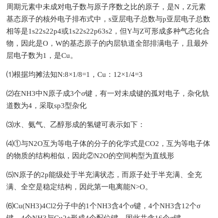
周期元素中未成对电子数与原子序数之比的原子，是N，Z元素
基态原子的核外电子排布式中，s亚层电子总数与p亚层电子总数
相等是1s22s22p4或1s22s22p63s2，但Y与Z可形成多种气态化合
物，因此是O，W的基态原子的内层轨道全部排满电子，且最外
层电子数为1，是Cu。
⑴根据均摊法知N:8×1/8=1，Cu：12×1/4=3
⑵在NH3中N原子成3个σ键，有一对未成键的孤对电子，杂化轨
道数为4，采取sp3型杂化
⑶水、氨气、乙醇形成的氢键可表示如下：
⑷①与N2O互为等电子体的分子的化学式是CO2，互为等电子体
的物质的结构相似，因此②N2O的空间构型为直线形
⑸N原子的2p能级处于半充满状态，而原子处于半充满、全充
满、全空是稳定结构，因此第一电离能N>O。
⑹Cu(NH3)4Cl2分子中的1个NH3含4个σ键，4个NH3含12个σ