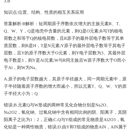
3.B
知识点:位置、结构、性质的相互关系应用
答案解析:B解析：短周期原子序数依次增大的主族元素R、T、
Q、W、Y，Q是地壳中含量的元素，则Q是O元素;R与T的核电
荷数之和等于Q的核电荷数，且R原子的最外层电子数等于其单
质层数，则R是H，T是N元素;Y原子的最外层电子数等于其电子
层数，且Y的原子序数大于O元素，则Y电子层数为3、其最外层
电子数是3，则Y是Al元素;W与R同主族且W原子序数大于O而小
于Al，则W为Na。
A.原子的电子层数越大，其原子半径越大，同一周期元素中，原
子半径随着原子序数的增大而减小，所以元素T、Q、W、Y的原
子半径大小为：Q
错误;B.元素Q与W形成的两种常见化合物分别是Na2O、
Na2O2，氧化钠、过氧化钠中含有相同比例的阴、阳离子，其阴
阳离子之比为1：2，正确;C.Q与Y组成的常见物质是Al2O3，氧
化铝是一种两性物质，错误;D.由Y和T组成的物质AlN，AlN属于