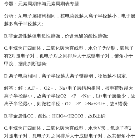
专题：元素周期律与元素周期表专题.
分析：A.电子层结构相同，核电荷数越大离子半径越小，电子层
越多离子半径越大;
B.非金属性越强电负性越强，价含氧酸的酸性越强;
C.甲烷为正四面体，二氧化碳为直线型，水分子为V形，氧原子
有2对孤电子对，孤电子对之间排斥大于成键电子对，键角小于
甲烷，据此判断键角;
D.离子电荷相同，离子半径越大离子键越弱，物质越不稳定.
解答：解：A.F﹣、O2﹣、Na+电子层结构相同，核电荷数越大
离子半径越小，故离子半径O2﹣>F﹣>Na+，Li+电子层最少，故
离子半径最小，则微粒半径：O2﹣>F﹣>Na+>Li+，故A错误;
B.非金属性CC，酸性：HClO4>H2CO3，故B正确;
C.甲烷为正四面体，二氧化碳为直线型，水为V形，氧原子有2
对孤电子对，孤电子对之间排斥大于成键电子对，故其键角小于