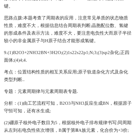
键。
思路点拨:本题考查了周期表的应用，注意常见单质的状态物质
性质，难度不大，根据信息结合周期表判断;晶胞配位数、氢键
的形成条件及表示方法，难度不大，要注意电负性大而原子半径
较小的非金属原子与H原子结合才能形成氢键。
9.(1)B2O3+2NH32BN+3H2O;(2)1s22s22p1;N;3;(3)sp2杂化;正四
面体;(4)4;4.
考点：位置结构性质的相互关系应用;原子轨道杂化方式及杂化
类型判断..
专题：元素周期律与元素周期表专题.
分析：(1)由工艺流程可知，B2O3与NH3反应生成BN，根据原子
守恒可知，还有水生成;
(2)硼原子核外电子数目为5，根据核外电子排布规律书写;同周期
从左到右电负性依次增强，B属于第ⅢA族元素，化合价为+3价;