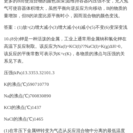
更多的B而使混合物的颜色加深;如维持容器内压强不变，充入氖
气可使容器体积增大，虽然平衡向逆反应方向移动，B的物质的
量增加，但B的浓度比原平衡时小，因而混合物的颜色变浅。
答案：(1)放>(2)增大减小(3)增大减小(4)减小(5)不变(6)变深变浅
10.(8分)钾是一种活泼的金属，工业上通常用金属钠和氯化钾在
高温下反应制取。该反应为Na(l)+KCl(l)??NaCl(l)+K(g)ΔH>0。
该反应的平衡常数可表示为K=c(K)，各物质的沸点与压强的关
系见下表。
压强(kPa)13.3353.32101.3
K的沸点(℃)590710770
Na的沸点(℃)700830890
KCl的沸点(℃)1437
NaCl的沸点(℃)1465
(1)在常压下金属钾转变为气态从反应混合物中分离的最低温度