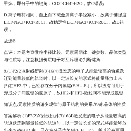
甲烷，即分子中的键角：CO2>CH4>H2O，故C错误;
D.离子电荷相同，自上而下碱金属离子半径减小，故离子键强度
LiCl>NaCl>KCl>RbCl，故稳定性LiCl>NaCl>KCl>RbCl，故D错
误，
故选B.
点评：本题考查微粒半径比较、元素周期律、键参数、晶体类型
与性质等，注意根据价层电子对互斥理论判断键角.
8.(1)F2(2)X射线衍射(3)16(4)激发态的电子从能量较高的轨道跃
迁到能量较低的轨道时，以一定波长光的形式将能量释放出来
(5)在HF2-中，已经存在分子内氢键(F-H…F-)，所以没有可用于
形成分子间氢键的氢原子，故HF2-和HF2-微粒间不能形成氢键.
知识点:元素性质的递变规律与原子结构的关系,氢键,晶体的性质
答案解析:(1)F2(2)X射线衍射(3)16(4)激发态的电子从能量较高的
轨道跃迁到能量较低的轨道时，以一定波长光的形式将能量释放
出来(5)在HF2-中，已存在分子内氢键(F-H…F-)，所以没有可用