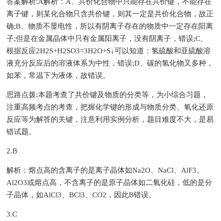
答案解析:A解析：A、共价化合物中只能存在共价键，不能存在
离子键，则某化合物只含共价键，则其一定是共价化合物，故正
确;B、物质不显电性，所以有阴离子存在的物质中一定存在阳离
子;但是在金属晶体中只有金属阳离子，没有阴离子，错误;C、
根据反应2H2S+H2SO3=3H2O+S↓可以知道：氢硫酸和亚硫酸溶
液充分反应后的溶液体系为中性，错误;D、碳的氢化物又多种，
如苯，常温下为液体，故错误。
思路点拨:本题考查了共价键及物质的分类等，为小综合习题，
注重高频考点的考查，把握化学键的形成与物质分类、氧化还原
反应等为解答的关键，注意利用实例分析，题目难度不大，是易
错试题。
2.B
解析：熔点高的含离子的是离子晶体如Na2O、NaCl、AlF3、
Al2O3或熔点高，不含离子的是原子晶体如二氧化硅，低的是分
子晶体，如AlCl3、BCl3、CO2，因此B错误。
3.C