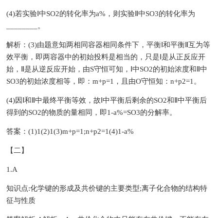
(4)若实验Ⅰ中SO2的转化率为a%，则实验Ⅱ中SO3的转化率为
________。
解析：(3)由题意知两相同容器相同条件下，平衡Ⅰ和平衡Ⅱ互为等
效平衡，即两容器中的初始投料是相当的，只是Ⅰ是从正反应开
始，Ⅱ是从逆反应开始，由S守恒可知，Ⅰ中SO2的初始浓度和Ⅱ中
SO3的初始浓度相等，即：m+p=1，且由O守恒知：n+p2=1。
(4)因Ⅰ和Ⅱ中最终平衡等效，故Ⅰ中平衡后剩余的SO2和Ⅱ中平衡后
得到的SO2的物质的量相同，即1-a%=SO3的分解率。
答案：(1)1(2)1(3)m+p=1;n+p2=1(4)1-a%
【二】
1.A
知识点:化学键的形成及共价键的主要类型;离子化合物的结构特
征与性质