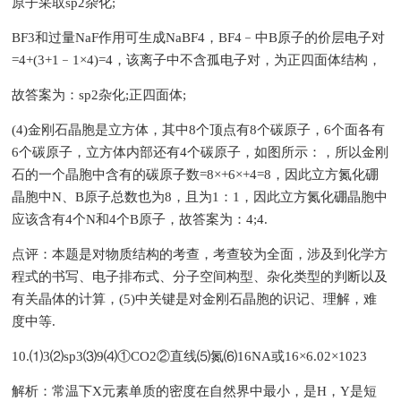
原子采取sp2杂化;
BF3和过量NaF作用可生成NaBF4，BF4﹣中B原子的价层电子对
=4+(3+1﹣1×4)=4，该离子中不含孤电子对，为正四面体结构，
故答案为：sp2杂化;正四面体;
(4)金刚石晶胞是立方体，其中8个顶点有8个碳原子，6个面各有
6个碳原子，立方体内部还有4个碳原子，如图所示：，所以金刚
石的一个晶胞中含有的碳原子数=8×+6×+4=8，因此立方氮化硼
晶胞中N、B原子总数也为8，且为1：1，因此立方氮化硼晶胞中
应该含有4个N和4个B原子，故答案为：4;4.
点评：本题是对物质结构的考查，考查较为全面，涉及到化学方
程式的书写、电子排布式、分子空间构型、杂化类型的判断以及
有关晶体的计算，(5)中关键是对金刚石晶胞的识记、理解，难
度中等.
10.⑴3⑵sp3⑶9⑷①CO2②直线⑸氮⑹16NA或16×6.02×1023
解析：常温下X元素单质的密度在自然界中最小，是H，Y是短