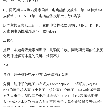
+5、+6、+7，故B正确;
C、同周期从左到右元素的第一电离能依次减小，第IIIA和第VA
族反常，O、N、F第一电离能依次增大，故C错误;
D.同主族元素从上到下元素的电负性依次减弱，则Na、K、Rb
元素的电负性逐渐减小，故D正确.
故选C.
点评：本题考查元素周期律，明确同主族、同周期元素的性质变
化规律是解答本题的关键，难度不大.
2.A
考点：原子核外电子排布;原子结构示意图.
分析：钠原子的电子排布式为1s22s22p63s1，或写为[Ne]3s1，
Na+的原子核内有11个质子，核外有10个电子，Na为金属元素，
易失去电子，所以其价电子排布式为：3s1，轨道表示式用箭
头“↑”或“↓”来区别自旋方向的不同电子，每个轨道最多容纳2个