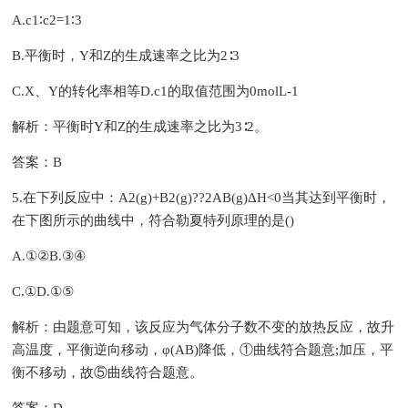
A.c1∶c2=1∶3
B.平衡时，Y和Z的生成速率之比为2∶3
C.X、Y的转化率相等D.c1的取值范围为0molL-1
解析：平衡时Y和Z的生成速率之比为3∶2。
答案：B
5.在下列反应中：A2(g)+B2(g)??2AB(g)ΔH<0当其达到平衡时，
在下图所示的曲线中，符合勒夏特列原理的是()
A.①②B.③④
C.①D.①⑤
解析：由题意可知，该反应为气体分子数不变的放热反应，故升
高温度，平衡逆向移动，φ(AB)降低，①曲线符合题意;加压，平
衡不移动，故⑤曲线符合题意。