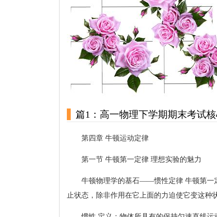
篇1：高一物理下学期期末考试
第四章 牛顿运动定律
第一节 牛顿第一定律 理想实验的魅力
牛顿物理学的基石——惯性定律 牛顿第一
止状态，除非作用在它上面的力迫使它变这种
惯性 定义：物体所具有的保持匀速直线运