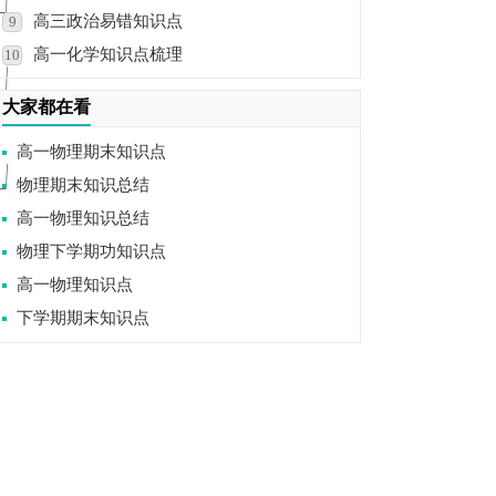
高三政治易错知识点
9
高一化学知识点梳理
10
大家都在看
高一物理期末知识点
物理期末知识总结
高一物理知识总结
物理下学期功知识点
高一物理知识点
下学期期末知识点