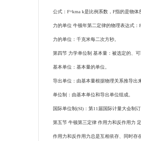
公式：F=kma k是比例系数，F指的是物
力的单位 牛顿年第二定律的物理表达式：F
力的单位：千克米每二次方秒。
第四节 力学单位制 基本量：被选定的、
基本单位：基本量的单位。
导出单位：由基本量根据物理关系推导出
单位制：由基本单位和导出单位组成。
国际单位制(SI)：第11届国际计量大会
第五节 牛顿第三定律 作用力和反作用力
作用力和反作用力总是互相依存、同时存