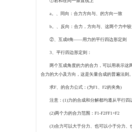
①若和在同一条直线上
a。、同向：合力方向与、的方向一致
b。、反向：合力，方向与、这两个力中较
②、互成θ角——用力的平行四边形定则
3、平行四边形定则：
两个互成角度的力的合力，可以用表示这
合力的大小及方向，这是矢量合成的普遍法则
求F、的合力公式：(为F1、F2的夹角)
注意：(1)力的合成和分解都均遵从平行四
(2)两个力的合力范围：F1-F2FF1+F2
(3)合力可以大于分力、也可以小于分力、