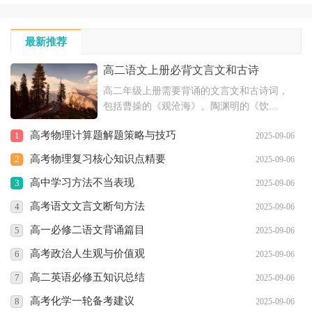
最新推荐
高二语文上册必背文言文和古诗
高二年级上册需要背诵的文言文和古诗词，
包括曹操的《观沧海》、陶渊明的《饮
酒》、王勃的《送杜少府之任蜀川》等多篇
高考物理计算题解题策略与技巧
1
2025-09-06
作品。这些诗文具有深厚的文化底蕴，体现
了古代文学的魅力，对于提高学生的文学素
高考物理复习核心知识点精要
2
2025-09-06
养和语文水平具有重要意义。
高中学习方法不当表现
3
2025-09-06
高考语文文言文断句方法
4
2025-09-06
高一必修二语文背诵篇目
5
2025-09-06
高考政治人生观与价值观
6
2025-09-06
高二英语必修五知识总结
7
2025-09-06
高考化学一轮备考建议
8
2025-09-06