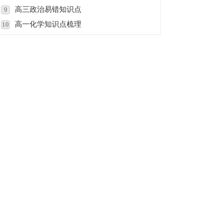
高三政治易错知识点
9
高一化学知识点梳理
10