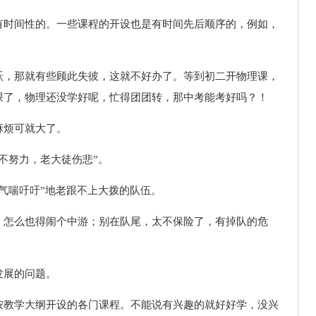
有时间性的。一些课程的开设也是有时间先后顺序的，例如，
跃，那就有些顾此失彼，这就不好办了。等到初二开物理课，
课了，物理还没学好呢，忙得团团转，那中考能考好吗？！
麻烦可就大了。
不努力，老大徒伤悲”。
气喘吁吁”地老跟不上大拨的队伍。
；怎么也得闹个中游；别在队尾，太不保险了，有掉队的危
发展的问题。
按教学大纲开设的各门课程。不能说有兴趣的就好好学，没兴