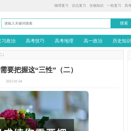
物理复习
识点复习
生物知识
一轮复习
高
复习政治
高考技巧
高考地理
高一政治
历史知
二）
需要把握这“三性”（二）
2025-01-04