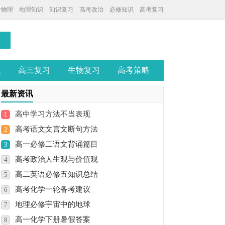
考物理
地理知识
知识复习
高考政治
必修知识
高考复习
识
高三复习
生物复习
高考策略
最新资讯
高中学习方法不当表现
1
高考语文文言文断句方法
2
高一必修二语文背诵篇目
3
高考政治人生观与价值观
4
高二英语必修五知识总结
5
高考化学一轮备考建议
6
地理必修宇宙中的地球
7
高一化学下册暑假答案
8