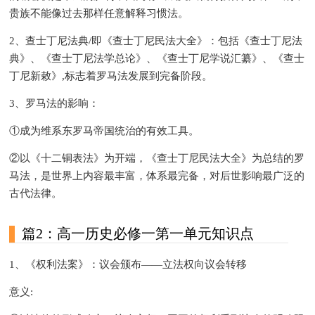
贵族不能像过去那样任意解释习惯法。
2、查士丁尼法典/即《查士丁尼民法大全》：包括《查士丁尼法
典》、《查士丁尼法学总论》、《查士丁尼学说汇纂》、《查士
丁尼新敕》,标志着罗马法发展到完备阶段。
3、罗马法的影响：
①成为维系东罗马帝国统治的有效工具。
②以《十二铜表法》为开端，《查士丁尼民法大全》为总结的罗
马法，是世界上内容最丰富，体系最完备，对后世影响最广泛的
古代法律。
篇2：高一历史必修一第一单元知识点
1、《权利法案》：议会颁布——立法权向议会转移
意义: