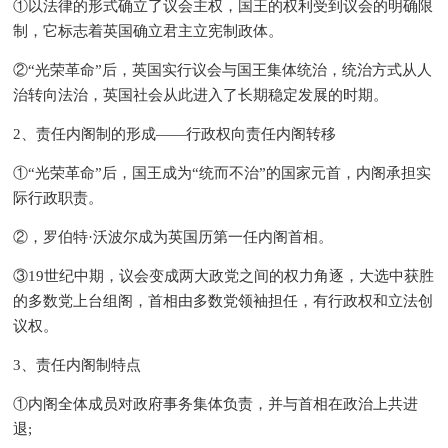
①以法律的形式确立了议会主权，国王的权利受到议会的明确限
制，它标志着英国确立君主立宪制政体。
②“光荣革命”后，英国实行议会与国王集体统治，统治方式从人
治转向法治，英国社会从此进入了长期稳定发展的时期。
2、责任内阁制的形成——行政权向责任内阁转移
①“光荣革命”后，国王成为“统而不治”的国家元首，内阁承担实
际行政职责。
②，罗伯特·沃波尔成为英国历第一任内阁首相。
③19世纪中期，议会变成两大政党之间的权力角逐，大选中获胜
的多数党上台组阁，首相由多数党领袖担任，有行政权和立法创
议权。
3、责任内阁制特点
①内阁全体成员对政府事务集体负责，并与首相在政治上共进
退;