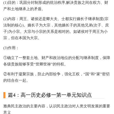
(1)目的：巩固分封制形成的统治秩序,解决贵族之间在权力、财
产和土地继承上的矛盾。
(2)内容：周王、诸侯还是卿大夫、士都实行嫡长子继承制度(宗
法制的核心)。嫡长子为大宗，其他嫡长子的其他兄弟(次子、庶
子)为小宗。大宗与小宗的关系是相对的。如诸侯对于周王为小
宗，但在本国为大宗。
(3)作用：
①确立了一整套土地、财产和政治地位的分配与继承制度，保障
各级贵族能够享受“世卿世禄”的特权。
②有利于凝聚宗族，防止内部纷争，强化王权，“国”和“家”密切
的结合在一起。
篇4：高一历史必修一第一单元知识点
雅典民主政治的主要内容，认识民主政治对人类文明发展的重要
意义