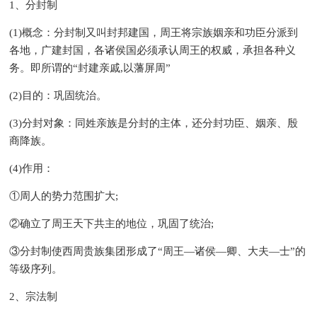
1、分封制
(1)概念：分封制又叫封邦建国，周王将宗族姻亲和功臣分派到
各地，广建封国，各诸侯国必须承认周王的权威，承担各种义
务。即所谓的“封建亲戚,以藩屏周”
(2)目的：巩固统治。
(3)分封对象：同姓亲族是分封的主体，还分封功臣、姻亲、殷
商降族。
(4)作用：
①周人的势力范围扩大;
②确立了周王天下共主的地位，巩固了统治;
③分封制使西周贵族集团形成了“周王—诸侯—卿、大夫—士”的
等级序列。
2、宗法制