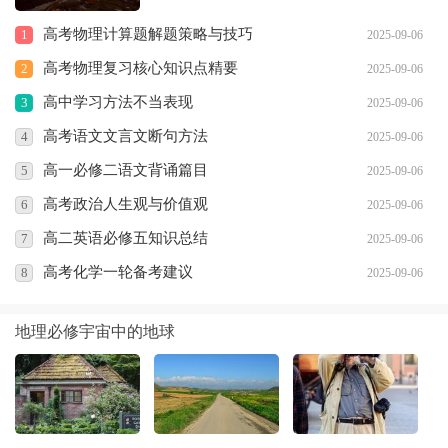
酒》、王勃的《送杜少府之任蜀川》等多篇
高考物理计算题解题策略与技巧
1
2025-09-06
作品。这些诗文具有深厚的文化底蕴，体现
了古代文学的魅力，对于提高学生的文学素
高考物理复习核心知识点精要
2
2025-09-06
养和语文水平具有重要意义。
高中学习方法不当表现
3
2025-09-06
高考语文文言文断句方法
4
2025-09-06
高一必修二语文背诵篇目
5
2025-09-06
高考政治人生观与价值观
6
2025-09-06
高二英语必修五知识总结
7
2025-09-06
高考化学一轮备考建议
8
2025-09-06
地理必修宇宙中的地球