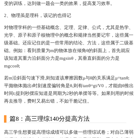
变的训练，达到做一题会一类的效果，提高复习效率。
2、物理虽是理科，该记的也得记
对物理学科的一些基础概念、定理、定律、公式，尤其是热学、
光学、原子和原子核物理中的概念和规律当然要记牢，这些属一
级基础。还应记住的是一些常用的结论、方法，这些属于二级基
础。例如：看到质量为m的物体放在倾角θ的斜面上，首先就应
该知道其重力沿斜面分力是mgsinθ，其垂直斜面的分力是
mgcosθ;
若m沿斜面匀速下滑,则知道该摩擦因数μ与θ的关系满足μ=tanθ;
平抛物体抛出t时刻速度偏转角是θ,则有tanθ=gt/V0，才能由θ推出
时间t;提到秒摆应知道是周期为2秒的单摆等等。如果到用的时候
再去推导，费时又易出错，不如干脆记住。
篇8：高三理综140分提高方法
高三学生想要提高理综成绩可以多做一些理综试卷；对自己薄弱