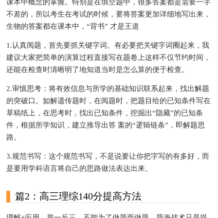
课本中概念的掌握。特别是在填空题中，很多答案都是需要一字
不差的，所以考生在考试的时候，要将答案更加详细地写出来，
生物的答案都在课本中，“背书” 才是王道
1.认真阅题，首先要抓关键字词。有必要把关键字词圈起来，我
建议大家把简单的演算过程直接写在题卷上这样不仅节约时间，
还能在检查时清晰明了地知道当时是怎么算的便于检查。
2.审慎思考：将有效信息与所学的基础知识联系起来，找出解题
的突破口。如解遗传题时，在阅题时，把题目给的已知条件写在
草稿纸上，在思考时，找出已知条件，挖掘出“隐藏”的已知条
件，根据所学知识，建立推导出答 案的“逻辑链条”，即解题思
路。
3.规范书写：这个规范书写，不是说要让你把字写的有多好，而
是要用学科语言将自己的思路做法表达出来。
篇2：高三理综140分提高方法
理解+应用，举一反三，不能为了做题而做题，题海战术只是提