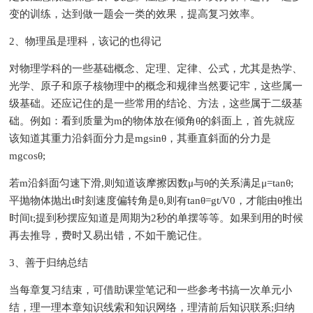
变的训练，达到做一题会一类的效果，提高复习效率。
2、物理虽是理科，该记的也得记
对物理学科的一些基础概念、定理、定律、公式，尤其是热学、
光学、原子和原子核物理中的概念和规律当然要记牢，这些属一
级基础。还应记住的是一些常用的结论、方法，这些属于二级基
础。例如：看到质量为m的物体放在倾角θ的斜面上，首先就应
该知道其重力沿斜面分力是mgsinθ，其垂直斜面的分力是
mgcosθ;
若m沿斜面匀速下滑,则知道该摩擦因数μ与θ的关系满足μ=tanθ;
平抛物体抛出t时刻速度偏转角是θ,则有tanθ=gt/V0，才能由θ推出
时间t;提到秒摆应知道是周期为2秒的单摆等等。如果到用的时候
再去推导，费时又易出错，不如干脆记住。
3、善于归纳总结
当每章复习结束，可借助课堂笔记和一些参考书搞一次单元小
结，理一理本章知识线索和知识网络，理清前后知识联系;归纳