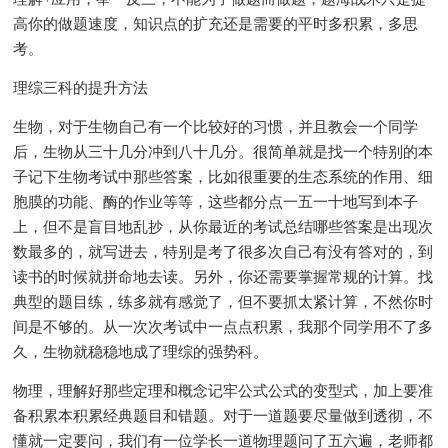
高你的做题速度，知识点的扩充还是需要的平时多积累，多思
考。
理综三科的提升方法
生物，对于生物自己有一个比较好的习惯，并且教会一个同学
后，生物从三十几分冲到八十几分。很简单就是找一个特别的本
子记下生物考试中那些答案，比如很重要的生态系统的作用、细
胞膜的功能、酶的作业等等，这些都分点一五一十地写到本子
上，但不是盲目地乱抄，从你最近的考试总结哪些答案是出现次
数最多的，就写进去，特别是考了很多次自己有没有答对的，到
读书的时候就拼命地去读。另外，你还需要掌握常规的计算。找
典型的题目练，练多就有感觉了，但不要抓太紧计算，不然你时
间是不够的。从一次次考试中一点点积累，我那个同学用不了多
久，生物就稳稳地成了理综的强势科。
物理，理解好那些定理和概念记牢公式公式的变型式，加上要准
备积累本积累经典题目和错题。对于一道题要尽量做到透彻，不
懂就一定要问，我们有一位学长一道物理题问了五六遍，老师都