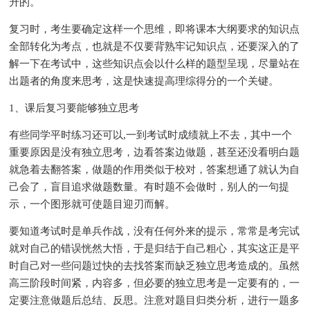
升的。
复习时，考生要确定这样一个思维，即将课本大纲要求的知识点
全部转化为考点，也就是不仅要背熟牢记知识点，还要深入的了
解一下在考试中，这些知识点会以什么样的题型呈现，尽量站在
出题者的角度来思考，这是快速提高理综得分的一个关键。
1、课后复习要能够独立思考
有些同学平时练习还可以,一到考试时成绩就上不去，其中一个
重要原因是没有独立思考，边看答案边做题，甚至还没看明白题
就急着去翻答案，做题的作用类似于校对，答案想通了就认为自
己会了，盲目追求做题数量。有时题不会做时，别人的一句提
示，一个图形就可使题目迎刃而解。
要知道考试时是单兵作战，没有任何外来的提示，常常是考完试
就对自己的错误恍然大悟，于是归结于自己粗心，其实这正是平
时自己对一些问题过快的去找答案而缺乏独立思考造成的。虽然
高三阶段时间紧，内容多，但必要的独立思考是一定要有的，一
定要注意做题后总结、反思。注意对题目归类分析，进行一题多