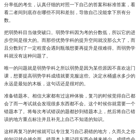
分率低的考生，认真仔细的对照一下自己的答案和标准答案，看
看二者间到底存在哪些不同和差别，导致自己没能拿下所有分
数。
把弱势科目当做突破口。弱势学科因为考的分数低，所以它的进
步空间是很大的。而那些优势学科的提升空间就没那么大了，而
且分数到了一定程度会遇到瓶颈想要再提升是很难得。而弱势学
科就没有这种问题了。
唯一的问题就是弱势学科之所以弱势是因为某些原因不喜欢这门
课，想要提高弱势学科成绩就要克服这些。决定水桶盛水多少的
永远是最短的木板，这句话还是很对的。
准备错题本。相信大家都有过这种体验，复习的时候觉得自己都
会了而一考试就会发现很多东西都不会。这个时候你就需要一个
错题本了。将每次考试错误的题都抄到错题本上，然后将自己错
误的地方重点标注并且补充上自己不知道的知识。
这样再复习的时候就可以专注复习自己易错的地方，久而久之你
的知识就会越全面。错题本上要记得东西会越来越少，成绩也会