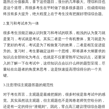
题所占分值极高，拿下这些题目，涨分的几率极大。理综科目也
是这个道理，而很多考生在平时做了很多很多题目，但成绩却始
终没有多大提升，绝大程度上在于考生没有把握好理综综合题。
2.复习和考试本为一体
很多考生没能正确认识到复习和考试的联系，粗浅的认为复习就
是复习，考试就是考试。其实二者是一个有机整体，复习就是为
了更好的考试，考试是为了检验复习的效果，二者是相互促进提
升的。复习时，考生要确定这样一个思维，即将课本大纲要求的
知识点全部转化为考点，也就是不仅要背熟牢记知识点，还要深
入的了解一下在考试中，这些知识点会以什么样的题型呈现，尽
量站在出题者的角度来思考，这是快速提高理综得分的一个关
键。
3.注意理综主观题答题的规范性
对于考生而言，主观题是最难把握的，很多时候是靠考试中的感
觉。其实虽然说主观题，但主观题也不是阅卷老师凭空给分的，
还是有一定的得分“潜规则”。因此，零点高三建议理综综合题得