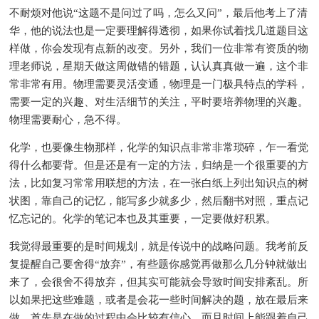
不耐烦对他说“这题不是问过了吗，怎么又问”，最后他考上了清
华，他的说法也是一定要理解得透彻，如果你试着找几道题目这
样做，你会发现有点新的改变。另外，我们一位非常有资质的物
理老师说，星期天做这周做错的错题，认认真真做一遍，这个非
常非常有用。物理需要灵活变通，物理是一门极具特点的学科，
需要一定的兴趣、对生活细节的关注，平时要培养物理的兴趣。
物理需要耐心，急不得。
化学，也要像生物那样，化学的知识点非常非常琐碎，乍一看觉
得什么都要背。但是还是有一定的方法，归纳是一个很重要的方
法，比如复习常常用联想的方法，在一张白纸上列出知识点的树
状图，靠自己的记忆，能写多少就多少，然后翻书对照，重点记
忆忘记的。化学的笔记本也及其重要，一定要做好积累。
我觉得最重要的是时间规划，就是传说中的战略问题。我考前反
复提醒自己要舍得“放弃”，有些题你感觉再做那么几分钟就做出
来了，会很舍不得放弃，但其实可能就会导致时间安排紊乱。所
以如果把这些难题，或者是会花一些时间解决的题，放在最后来
做，首先是在做的过程中会比较有信心，而且时间上能跟着自己