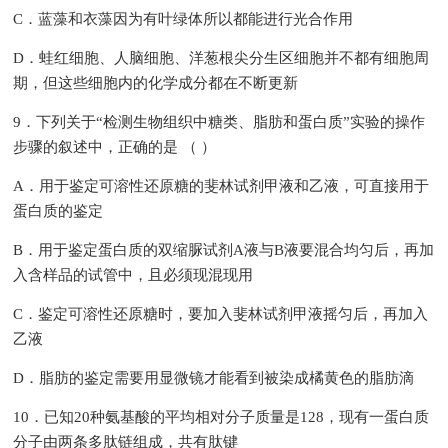
C．蓝藻和衣藻因为有叶绿体所以都能进行光合作用
D．蛙红细胞、人脑细胞、洋葱根尖分生区细胞并不都有细胞周
期，但这些细胞内的化学成分都在不断更新
9．下列关于“检测生物组织中糖类、脂肪和蛋白质”实验的操作
步骤的叙述中，正确的是 （ ）
A．用于鉴定可溶性还原糖的斐林试剂甲液和乙液，可直接用于
蛋白质的鉴定
B．用于鉴定蛋白质的双缩脲试剂A液与B液要混合均匀后，再加
入含样品的试管中，且必须现混现用
C．鉴定可溶性还原糖时，要加入斐林试剂甲液摇匀后，再加入
乙液
D．脂肪的鉴定需要用显微镜才能看到被染成橘黄色的脂肪滴
10．已知20种氨基酸的平均相对分子质量是128，现有一蛋白质
分子由两条多肽链组成，共有肽键