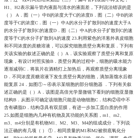
H1、H2表示漏斗管内液面与清水的液面差，下列说法错误的是
（ ） A．图（一）中B的浓度大于C的浓度B．图（二）中B的浓
度等于C的浓度C．图（一）中A的水分子扩散到B的速度大于A
的水分子扩散到C的速度D．图（二）中A的水分子扩散到C的速
度等于C的水分子扩散到A的速度 23.利用紫色的洋葱外表皮细胞
和不同浓度的蔗糖溶液，可以探究细胞质壁分离和复原．下列有
关该实验的叙述正确的是（ ）A．该实验观察了质壁分离和复原
现象，有设计对照实验B．质壁分离的过程中，细胞的吸水能力
逐渐减弱C．将装片在酒精灯上加热后，再观察质壁分离现象
D．不同浓度蔗糖溶液下发生质壁分离的细胞，滴加蒸馏水后都
能复原 24．如图①～④表示某细胞的部分细胞器 ．下列有关叙
述正确的是（ ）A．该图是高倍光学显微镜下看到的细胞亚显微
结构B．从图示可确定该细胞只能是动物细胞C．结构②④中不
含有磷脂D．结构③具有双层膜，有进一步加工蛋白质的作用
25.如图是细胞内几种有机物及其功能的关系图，m1、m2、
m3、m4分别是有机物M1、M2、M3、M4的组成成分．下列说
法正确的有几项（ ） ①．相同质量的M1和M2被彻底氧化分