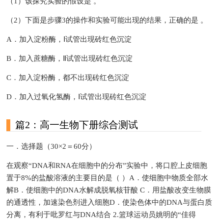
（1）该探究实验的假设是 。
（2）下面是步骤3的操作和实验可能出现的结果，正确的是 。
A．加入淀粉酶，Ⅰ试管出现砖红色沉淀
B．加入蔗糖酶，Ⅱ试管出现砖红色沉淀
C．加入淀粉酶，都不出现砖红色沉淀
D．加入过氧化氢酶，Ⅰ试管出现砖红色沉淀
篇2：高一生物下册综合测试
一．选择题（30×2＝60分）
在观察“DNA和RNA在细胞中的分布”实验中，将口腔上皮细胞
置于8%的盐酸溶液的主要目的是（ ）A．使细胞中物质全部水
解B．使细胞中的DNA水解成脱氧核苷酸 C．用盐酸改变生物膜
的通透性，加速染色剂进入细胞D．使染色体中的DNA与蛋白质
分离，有利于吡罗红与DNA结合 2.篮球运动员姚明的“佳得