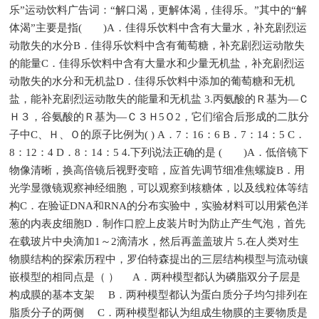
乐”运动饮料广告词：“解口渴，更解体渴，佳得乐。”其中的“解
体渴”主要是指( )A．佳得乐饮料中含有大量水，补充剧烈运
动散失的水分B．佳得乐饮料中含有葡萄糖，补充剧烈运动散失
的能量C．佳得乐饮料中含有大量水和少量无机盐，补充剧烈运
动散失的水分和无机盐D．佳得乐饮料中添加的葡萄糖和无机
盐，能补充剧烈运动散失的能量和无机盐 3.丙氨酸的Ｒ基为—Ｃ
Ｈ３，谷氨酸的Ｒ基为—Ｃ３Ｈ5Ｏ2，它们缩合后形成的二肽分
子中C、Ｈ、Ｏ的原子比例为( ) A．7：16：6 B．7：14：5 C．
8：12：4 D．8：14：5 4.下列说法正确的是 ( )A．低倍镜下
物像清晰，换高倍镜后视野变暗，应首先调节细准焦螺旋B．用
光学显微镜观察神经细胞，可以观察到核糖体，以及线粒体等结
构C．在验证DNA和RNA的分布实验中，实验材料可以用紫色洋
葱的内表皮细胞D．制作口腔上皮装片时为防止产生气泡，首先
在载玻片中央滴加1～2滴清水，然后再盖盖玻片 5.在人类对生
物膜结构的探索历程中，罗伯特森提出的三层结构模型与流动镶
嵌模型的相同点是（ ） A．两种模型都认为磷脂双分子层是
构成膜的基本支架 B．两种模型都认为蛋白质分子均匀排列在
脂质分子的两侧 C．两种模型都认为组成生物膜的主要物质是