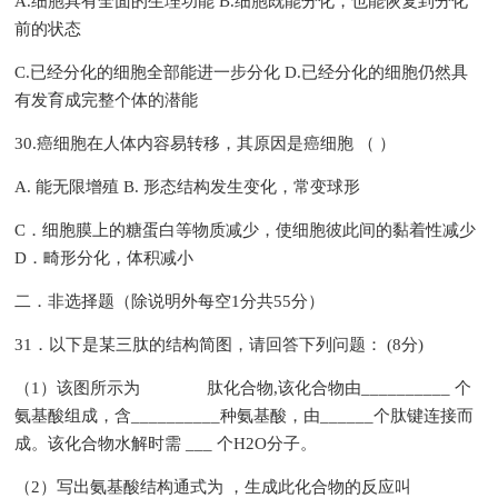
A.细胞具有全面的生理功能 B.细胞既能分化，也能恢复到分化
前的状态
C.已经分化的细胞全部能进一步分化 D.已经分化的细胞仍然具
有发育成完整个体的潜能
30.癌细胞在人体内容易转移，其原因是癌细胞 （ ）
A. 能无限增殖 B. 形态结构发生变化，常变球形
C．细胞膜上的糖蛋白等物质减少，使细胞彼此间的黏着性减少
D．畸形分化，体积减小
二．非选择题（除说明外每空1分共55分）
31．以下是某三肽的结构简图，请回答下列问题： (8分)
（1）该图所示为 肽化合物,该化合物由__________ 个
氨基酸组成，含__________种氨基酸，由______个肽键连接而
成。该化合物水解时需 ___ 个H2O分子。
（2）写出氨基酸结构通式为 ，生成此化合物的反应叫