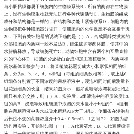
与小肠黏膜都属于细胞内的生物膜系统B．所有的酶都在生物膜
上，没有生物膜生物就无法进行各种代谢活动C．生物膜的组成
成分和结构都是一样的，在结构和功能上紧密联系D．细胞内的
生物膜把各种细胞器分隔开，使细胞内的化学反应不会互相干扰
20．下列有关细胞器的说法正确的是（ ）A．合成固醇类激素的
分泌细胞的内质网一般不发达B．硅尘破坏溶酶体膜，使其中的
水解酶释放，导致细胞死亡C．动物细胞中含有两个相互垂直排
列的中心体D．细菌的分泌蛋白合成和加工需核糖体、内质网和
高尔基体直接参与 21．将某植物花冠切成大小和形状相同的细
条，分为a、b、c、d、e和f组（每组的细条数相等），取上述6
组细条分别置于不同浓度的蔗糖溶液中，浸泡相同时间后测量各
组花冠细条的长度，结果如图所示．假如蔗糖溶液与花冠细胞之
间只有水分交换，则（ ）A．实验后，a组液泡中的溶质浓度比b
组的高B．浸泡导致f组细胞中液泡的失水量小于b组的C．a组细
胞在蔗糖溶液中失水或吸水所耗ATP大于b组D．使细条在浸泡前
后长度不变的蔗糖浓度介于0.4～0.5molL﹣1之间 22．如图为渗
透作用实验，开始时如图（一），A代表清水，B、C代表蔗糖溶
液，过一段时间后结果如图（二），漏斗管内液面不再变化，