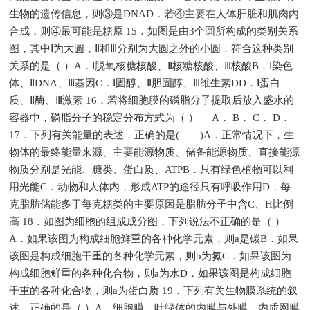
生物的遗传信息，则③是DNAD．若④主要在人体肝脏和肌肉内
合成，则④最可能是糖原 15．如图是由3个圆所构成的类别关系
图，其中Ⅰ为大圆，Ⅱ和Ⅲ分别为大圆之外的小圆．符合这种类别
关系的是（ ）A．Ⅰ脱氧核糖核酸、Ⅱ核糖核酸、Ⅲ核酸B．Ⅰ染色
体、ⅡDNA、Ⅲ基因C．Ⅰ固醇、Ⅱ胆固醇、Ⅲ维生素DD．Ⅰ蛋白
质、Ⅱ酶、Ⅲ激素 16．若将细胞膜的磷脂分子提取后放入盛水的
容器中，磷脂分子的稳定分布方式为（ ） A． B． C． D．
17．下列有关能量的表述，正确的是( )A．正常情况下，生
物体的最终能量来源、主要能源物质、储备能源物质、直接能源
物质分别是光能、糖类、蛋白质、ATPB．只有绿色植物可以利
用光能C．动物和人体内，形成ATP的途径只有呼吸作用D．每
克脂肪储能多于每克糖类的主要原因是脂肪分子中含C、H比例
高 18．如图为细胞的组成成分图，下列说法不正确的是（ ）
A．如果该图为构成细胞鲜重的各种化学元素，则a是碳B．如果
该图是构成细胞干重的各种化学元素，则b为氮C．如果该图为
构成细胞鲜重的各种化合物，则a为水D．如果该图是构成细胞
干重的各种化合物，则a为蛋白质 19．下列有关生物膜系统的叙
述，正确的是（ ）A．细胞膜、叶绿体的内膜与外膜、内质网膜