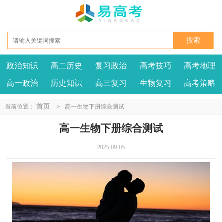
政治知识
高二历史
复习政治
高考技巧
高考地理
高一政治
历史知识
高三复习
生物复习
高考策略
首页
当前位置：
>
高一生物下册综合测试
高一生物下册综合测试
2025-09-05