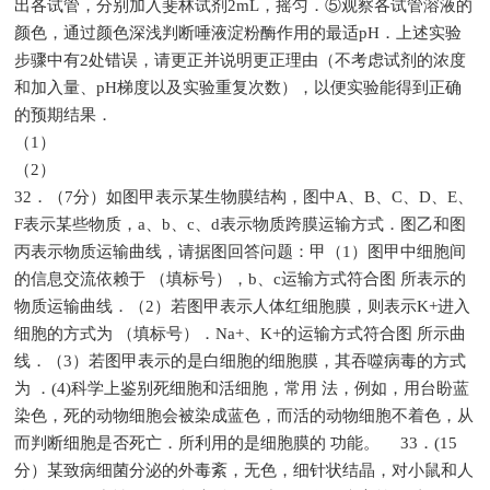
出各试管，分别加入斐林试剂2mL，摇匀．⑤观察各试管溶液的
颜色，通过颜色深浅判断唾液淀粉酶作用的最适pH．上述实验
步骤中有2处错误，请更正并说明更正理由（不考虑试剂的浓度
和加入量、pH梯度以及实验重复次数），以便实验能得到正确
的预期结果．
（1
（2
32．（7分）如图甲表示某生物膜结构，图中A、B、C、D、E、
F表示某些物质，a、b、c、d表示物质跨膜运输方式．图乙和图
丙表示物质运输曲线，请据图回答问题：甲（1）图甲中细胞间
的信息交流依赖于 （填标号），b、c运输方式符合图 所表示的
物质运输曲线．（2）若图甲表示人体红细胞膜，则表示K+进入
细胞的方式为 （填标号）．Na+、K+的运输方式符合图 所示曲
线．（3）若图甲表示的是白细胞的细胞膜，其吞噬病毒的方式
为 ．(4)科学上鉴别死细胞和活细胞，常用 法，例如，用台盼蓝
染色，死的动物细胞会被染成蓝色，而活的动物细胞不着色，从
而判断细胞是否死亡．所利用的是细胞膜的 功能。 33．(15
分）某致病细菌分泌的外毒紊，无色，细针状结晶，对小鼠和人