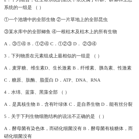
系统的一组是 （ ）
①一个池塘中的全部生物 ②一片草地上的全部昆虫
③某水库中的全部鲫鱼 ④一根枯木及枯木上的所有生物
A．③①④ B．①②④ C．①②③ D． ②③④
3．下列物质在元素组成上最相似的一组是 （ ）
A．麦芽糖、维生素D、生长激素 B．纤维素、胰岛素、性激素
C．糖原、肽酶、脂蛋白 D．ATP、DNA、RNA
4．水绵、蓝藻、黑藻全部 （ ）
A．是真核生物 B．含有叶绿体 C．是自养生物 D．能有丝分裂
5．关于下列生物细胞结构的说法不正确的是 （ ）
A．酵母菌有染色体，而硝化细菌没有 B．酵母菌有核糖体，而
硝化细菌没有