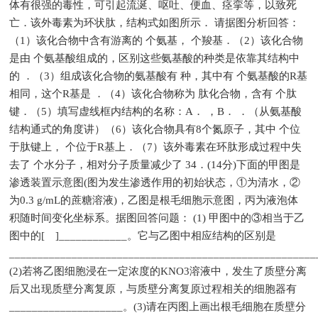
体有很强的毒性，可引起流涎、呕吐、便血、痉挛等，以致死
亡．该外毒素为环状肽，结构式如图所示． 请据图分析回答：
（1）该化合物中含有游离的 个氨基， 个羧基．（2）该化合物
是由 个氨基酸组成的，区别这些氨基酸的种类是依靠其结构中
的 ．（3）组成该化合物的氨基酸有 种，其中有 个氨基酸的R基
相同，这个R基是 ．（4）该化合物称为 肽化合物，含有 个肽
键．（5）填写虚线框内结构的名称：A． ，B． ．（从氨基酸
结构通式的角度讲）（6）该化合物具有8个氮原子，其中 个位
于肽键上， 个位于R基上．（7）该外毒素在环肽形成过程中失
去了 个水分子，相对分子质量减少了 34．(14分)下面的甲图是
渗透装置示意图(图为发生渗透作用的初始状态，①为清水，②
为0.3 g/mL的蔗糖溶液)，乙图是根毛细胞示意图，丙为液泡体
积随时间变化坐标系。据图回答问题： (1) 甲图中的③相当于乙
图中的[ ]____________。它与乙图中相应结构的区别是
_____________________________________________________
(2)若将乙图细胞浸在一定浓度的KNO3溶液中，发生了质壁分离
后又出现质壁分离复原，与质壁分离复原过程相关的细胞器有
____________________。(3)请在丙图上画出根毛细胞在质壁分