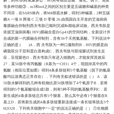
解，则M1的耗氧量多②．M3具有物质运输、催化、调节、免疫
等多种功能③．m3和m4之间的区别主要是五碳糖和碱基的种类
不同④．在SARS体内，将M4彻底水解，得到5种碱基，2种五碳
糖A 一项 B 两项 C 三项 D 零项 26.由我国自主开发的艾滋病病
毒膜融合抑制剂西夫韦肽已顺利完成Ⅱb期临床试验。西夫韦肽是
依据艾滋病病毒( HIV)膜融合蛋白Gp41的空间结构，全新设计并
合成的新一代膜融合抑制剂，含有36个天然氨基酸。下列说法中
正确的是 ( )A．西 夫韦肽为一种口服制剂B．HIV的膜是由
磷脂双分子层和蛋白质构成C．西夫韦肽与双缩脲试剂发生反
应，呈现紫色D．西夫韦肽只有进入细胞内，才能发挥其效应
27．某50肽中有丙氨酸（R基为一CH3）4个，现脱掉其中的丙
氨酸（相应位置如图）得到4条多肽链和5个氨基酸（脱下的氨基
酸均以游离态正常存在）．下列有关叙述错误的是（ ） A．该
50肽水解得到的几种有机物比原50肽增加了4个氧原子B．若将
得到的5个氨基酸缩合成5肽，则有5种不同的氨基酸序列C．若
新生成的4条多肽链总共有5个羧基，那么其中必有1个羧基在R
基上D．若将新生成的4条多肽链重新连接成一条长链将脱去3个
H2O28．下列有关细胞中“一定”的说法正确的是（ ） ①生物膜