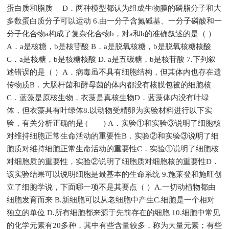
蛋白质和脂质 D．两种模型都认为组成生物膜的磷脂分子和大
多数蛋白质分子可以运动 6.由一分子含氮碱基、一分子磷酸和一
分子化合物a构成了复杂化合物b，对a和b的准确叙述的是（ ）
A．a是核糖，b是核苷酸 B．a是脱氧核糖，b是脱氧核糖核酸
C．a是核糖，b是核糖核酸 D. a是五碳糖，b是核苷酸 7.下列叙
述错误的是（ ）A．病毒虽不具有细胞结构，但其体内也存在遗
传物质B．大肠杆菌和酵母菌的体内都没有核膜包被的细胞核
C．蓝藻是原核生物，衣藻是真核生物D．蓝藻体内没有叶绿
体，但衣藻具有叶绿体8.以动物受精卵为实验材料进行以下实
验，有关分析正确的是 ( ) A．实验①和实验③说明了细胞核
对维持细胞正常生命活动的重要性B．实验②和实验③说明了细
胞质对维持细胞正常生命活动的重要性C．实验①说明了细胞核
对细胞质的重要性，实验②说明了细胞质对细胞核的重要性D．
该实验结果可以说明细胞是最基本的生命系统 9.施莱登和施旺创
立了细胞学说，下面哪一项不是其要点（ ）A.一切动植物都由
细胞发育而来 B.新细胞可以从老细胞中产生C.细胞是一个相对
独立的单位 D.所有细胞都来源于先前存在的细胞 10.细胞中常见
的化学元素有20多种，其中有些含量较多，称为大量元素；有些