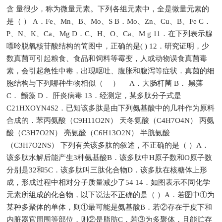
含 量很少，称为微量元素。下列各组元素中，全是微量元素的
是（ ） A．Fe、Mn、B、Mo、S B．Mo、Zn、Cu、B、Fe C．
P、N、K、Ca、Mg D．C、H、O、Ca、M g 11．在下列表示腺
嘌呤脱氧核苷酸结构的简图中，正确的是( ) 12．研究证明，少
数真菌可引起粮食、食品和饲料等霉变，人或动物误食真菌毒
素，会引起急性中毒，出现呕吐、腹胀和腹泻等症状．真菌的细
胞结构与下列哪种生物相似（ ） A．大肠杆菌 B． 黑藻
C． 颤藻 D． 肝炎病毒 13．经测定，某多肽分子式是
C21HXOYN4S2．已知该多肽是由下列氨基酸中的几种作为原料
合成的．苯丙氨酸（C9H11O2N） 天冬氨酸（C4H7O4N） 丙氨
酸（C3H7O2N） 亮氨酸（C6H13O2N） 半胱氨酸
（C3H7O2NS） 下列有关该多肽的叙述，不正确的是（ ）A．
该多肽水解后能产生3种氨基酸B．该多肽中H原子数和O原子数
分别是32和5C．该多肽叫三肽化合物D．该多肽在核糖体上形
成，形成过程中相对分子质量减少了54 14．如图表示不同化学
元素所组成的化合物，以下说法不正确的是（ ）A．若图中①为
某种多聚体的单体，则①最可能是氨基酸B．若②存在于皮下和
内脏器官周围等部位，则②是脂肪C．若③为多聚体，且能贮存