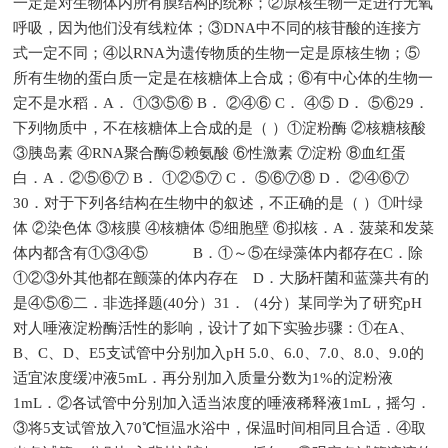
一定是对生物体内所有膜结构的统称；②原核生物一定进行无氧
呼吸，因为他们没有线粒体；③DNA中不同的核苷酸的连接方
式一定不同；④以RNA为遗传物质的生物一定是原核生物；⑤
所有生物的蛋白质一定是在核糖体上合成；⑥有中心体的生物一
定不是水稻．A． ①③⑤⑥ B． ②④⑥ C． ④⑤ D． ⑤⑥29．
下列物质中，不在核糖体上合成的是（ ）①淀粉酶 ②核糖核酸
③胰岛素 ④RNA聚合酶⑤赖氨酸 ⑥性激素 ⑦淀粉 ⑧血红蛋
白．A．②⑤⑥⑦ B． ①②⑤⑦ C． ⑤⑥⑦⑧ D． ②④⑥⑦
30．对于下列各结构在生物中的叙述，不正确的是（ ）①叶绿
体 ②染色体 ③核膜 ④核糖体 ⑤细胞壁 ⑥拟核．A．菠菜和发菜
体内都含有①③④⑤ B．①～⑤在绿藻体内都存在C．除
①②③外其他都在颤藻的体内存在 D．大肠杆菌和蓝藻共有的
是④⑤⑥二．非选择题(40分）31．（4分）某同学为了研究pH
对人唾液淀粉酶活性的影响，设计了如下实验步骤：①在A、
B、C、D、E5支试管中分别加入pH 5.0、6.0、7.0、8.0、9.0的
适宜浓度缓冲液5mL．再分别加入质量分数为1%的淀粉液
1mL．②各试管中分别加入适当浓度的唾液稀释液1mL，摇匀．
③将5支试管放入70℃恒温水浴中，保温时间相同且合适．④取