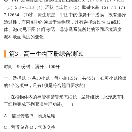
吞 （4）染色排除法 控制物质进出细胞33.（1）0 0（2）7 R基
（3）5 3﹣CH3（4）环状七或七 7（5）肽键 R基（6）7 1（7）
7 12634．(1)④ 原生质层 甲图中的③属于半透膜，没有选择
透过性，而丙图中的④属于生物膜，具有选择透过性 (2)线粒
体、泡(3)见下图 (4)①渗透 ②渗透系统所处的不同环境温度
漏斗液面高度的变化
篇3：高一生物下册综合测试
时间：90分钟；满分：100分
一、选择题：(共30小题，每小题1.5分，共45分，在每小题给出
的4个选项中，只有1项是符合题目要求的)
1．在植物体内的导管和筛管形态细长，呈纤维状，此形态有利
于细胞完成下列哪项生理功能( )
A．信息传递 B．物质运输
C．营养储存 D．气体交换