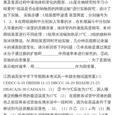
离及复原过程中液泡体积变化的图形。(4)某生物研究性学习小
组要对“低温是否会影响物质的跨膜运输”进行实验探究，设计了
如下实验。 实验步骤：Ⅰ.组装图甲渗透 装置两套，分别编号为
1、2。Ⅱ.在两组烧杯中分别加入等量的水，在长颈漏斗中分别加
入等量的同一浓度的蔗糖溶液，保持管内外液面高度相等。Ⅲ.对
两组装置进行不同处理：1组用水浴锅加热至37℃，2组的烧杯外
加冰块降温。Ⅳ.两组装置同时开始实验，几分钟后观察记录漏
斗的液面刻度变化。请分析回答下列问题：①本实验是通过测定
水分子通过膜的扩散即________作用速率来进行探究的。②此
实验的自变量是____________________________；为了直观地
表示相对速率，用____________________作为因变量。
江西省高安中学下学期期末考试高一年级生物试题答案1-5
CDDCC 6-10 DBDDB 11-15 DBCCC 16-20 BDADB 21-25
DBACA26-30 CADAA31.（1） ③ 中70℃应改为37℃，因人唾
液淀粉酶作用的最适温度为37℃ （2） 在观察各试管中溶液的颜
色之前应将各试管放在沸水浴中一段时间，因为在高温条件下斐
林试剂与还原糖反应显色 ． 32。（1）D 乙 （2 ）a 丙 （3）胞