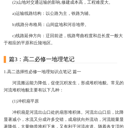
(2)山地对交通运输的影响,修建成本高，工程难度大。
a)运输线路结构：以公路为主，铁路为辅。
b)线路分布格局：山间盆地和河谷地带。
c)线路延伸方向：迂回前进，线路弯曲程度和总长度一般大
于相应的平原和丘陵地区。
篇3：高二必修一地理笔记
1.高二选择性必修一地理知识点笔记 篇一
河流搬运能力降低，促使沉积发生，形成堆积地貌。常见的
河流堆积地貌主要有以下几种：
(1)冲积扇平原
冲积扇是河流出山口处的扇形堆积体。河流出山口后，比降
显著减小，水流又分成许多交错，成扇状向外流动，河流能量显
著降低，大量物质堆积下来，又有利于河流改道。随着各支汊的