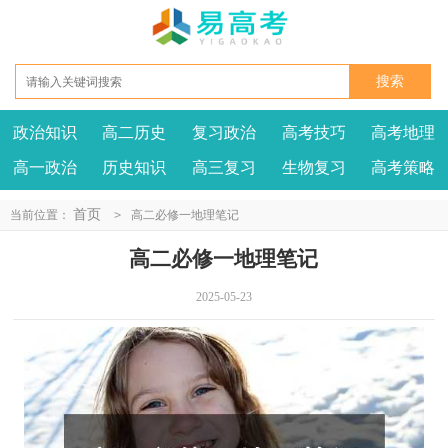
政治知识
高二历史
复习政治
高考技巧
高考地理
高一政治
历史知识
高三复习
生物复习
高考策略
首页
当前位置：
>
高二必修一地理笔记
高二必修一地理笔记
2025-05-23