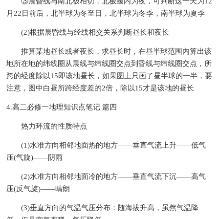
③晨昏线与南北极相切，北极圈内为夜，可判断这一天为12
月22日前后，北半球为冬至日，北半球为冬季，南半球为夏季
(2)根据晨昏线与经线相交关系判断昼长和夜长
推算某地昼长或者夜长，求昼长时，在昼半球范围内算出该
地所在地的纬线圈从晨线与纬线圈交点到昏线与纬线圈交点，所
跨的经度除以15即该地昼长，如果图上只画了昼半球的一半，要
注意，图中白昼所跨经度差的2倍，除以15才是该地的昼长
4.高二必修一地理知识点笔记 篇四
热力环流的性质特点
(1)水准方向相邻地面热的地方——垂直气流上升――低气
压(气旋)——阴雨
(2)水准方向相邻地面冷的地方——垂直气流下沉――高气
压(反气旋)——晴朗
(3)垂直方向的气温气压分布：随海拔升高，虽然气温降