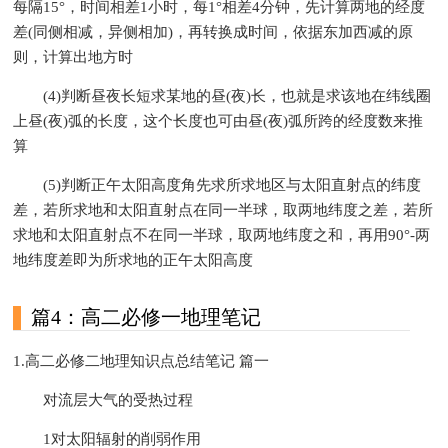
每隔15°，时间相差1小时，每1°相差4分钟，先计算两地的经度
差(同侧相减，异侧相加)，再转换成时间，依据东加西减的原
则，计算出地方时
(4)判断昼夜长短求某地的昼(夜)长，也就是求该地在纬线圈
上昼(夜)弧的长度，这个长度也可由昼(夜)弧所跨的经度数来推
算
(5)判断正午太阳高度角先求所求地区与太阳直射点的纬度
差，若所求地和太阳直射点在同一半球，取两地纬度之差，若所
求地和太阳直射点不在同一半球，取两地纬度之和，再用90°-两
地纬度差即为所求地的正午太阳高度
篇4：高二必修一地理笔记
1.高二必修二地理知识点总结笔记 篇一
对流层大气的受热过程
1对太阳辐射的削弱作用