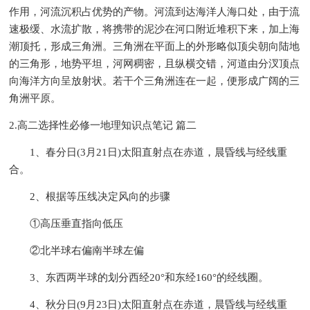
作用，河流沉积占优势的产物。河流到达海洋人海口处，由于流
速极缓、水流扩散，将携带的泥沙在河口附近堆积下来，加上海
潮顶托，形成三角洲。三角洲在平面上的外形略似顶尖朝向陆地
的三角形，地势平坦，河网稠密，且纵横交错，河道由分汊顶点
向海洋方向呈放射状。若干个三角洲连在一起，便形成广阔的三
角洲平原。
2.高二选择性必修一地理知识点笔记 篇二
1、春分日(3月21日)太阳直射点在赤道，晨昏线与经线重
合。
2、根据等压线决定风向的步骤
①高压垂直指向低压
②北半球右偏南半球左偏
3、东西两半球的划分西经20°和东经160°的经线圈。
4、秋分日(9月23日)太阳直射点在赤道，晨昏线与经线重