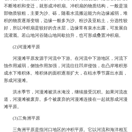
不断堆积和变迁，就形成冲积扇。冲积扇的物质结构，一般是顶
部物质较粗，主要为沙、砾，随着水流搬运能力向边缘减弱，堆
积的物质逐渐变细，边缘一般多为沙、粉沙及亚粘土，分选性较
好，所以冲积扇是较好的含水层，边缘常有泉水出露，可发展自
流灌溉。若山地河谷随山地间歇抬升，也可形成叠置冲积扇。
(2)河漫滩平原
河漫滩平原发源于河流中下游。在河流中下游地区，河流下
蚀作用减弱，侧蚀作用加强，河流往往凹岸侵蚀，在凸岸堆积形
成水下堆积体。堆积体的面积逐渐扩大，在枯水季节露出水面，
形成河漫滩。
洪水季节，河漫滩被洪水淹没，继续接受沉积。如果河流改
道，河漫滩被废弃。多个被废弃的河漫滩连接在一起就形成河漫
滩平原。
(3)三角洲平原
三角洲平原是指河口地区的冲积平原。它以河流和海洋相互