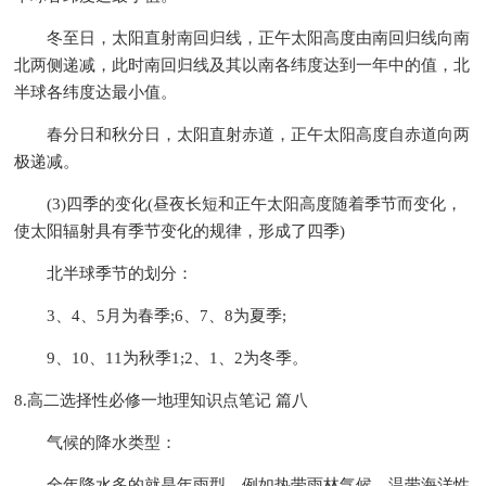
冬至日，太阳直射南回归线，正午太阳高度由南回归线向南
北两侧递减，此时南回归线及其以南各纬度达到一年中的值，北
半球各纬度达最小值。
春分日和秋分日，太阳直射赤道，正午太阳高度自赤道向两
极递减。
(3)四季的变化(昼夜长短和正午太阳高度随着季节而变化，
使太阳辐射具有季节变化的规律，形成了四季)
北半球季节的划分：
3、4、5月为春季;6、7、8为夏季;
9、10、11为秋季1;2、1、2为冬季。
8.高二选择性必修一地理知识点笔记 篇八
气候的降水类型：
全年降水多的就是年雨型，例如热带雨林气候，温带海洋性