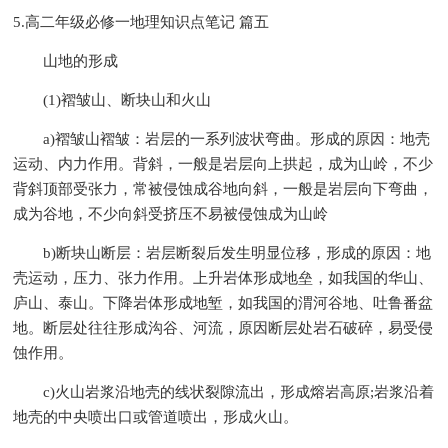
5.高二年级必修一地理知识点笔记 篇五
山地的形成
(1)褶皱山、断块山和火山
a)褶皱山褶皱：岩层的一系列波状弯曲。形成的原因：地壳
运动、内力作用。背斜，一般是岩层向上拱起，成为山岭，不少
背斜顶部受张力，常被侵蚀成谷地向斜，一般是岩层向下弯曲，
成为谷地，不少向斜受挤压不易被侵蚀成为山岭
b)断块山断层：岩层断裂后发生明显位移，形成的原因：地
壳运动，压力、张力作用。上升岩体形成地垒，如我国的华山、
庐山、泰山。下降岩体形成地堑，如我国的渭河谷地、吐鲁番盆
地。断层处往往形成沟谷、河流，原因断层处岩石破碎，易受侵
蚀作用。
c)火山岩浆沿地壳的线状裂隙流出，形成熔岩高原;岩浆沿着
地壳的中央喷出口或管道喷出，形成火山。