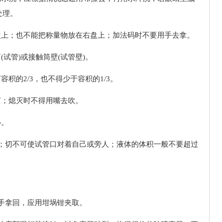
处理。
盘上；也不能把称量物放在右盘上；加法码时不要用手去拿。
(试管)或接触筒壁(试管壁)。
积的2/3，也不得少于容积的1/3。
灯；熄灭时不得用嘴去吹。
心。
上；切不可使试管口对着自己或旁人；液体的体积一般不要超过
用手拿回，应用坩埚钳夹取。