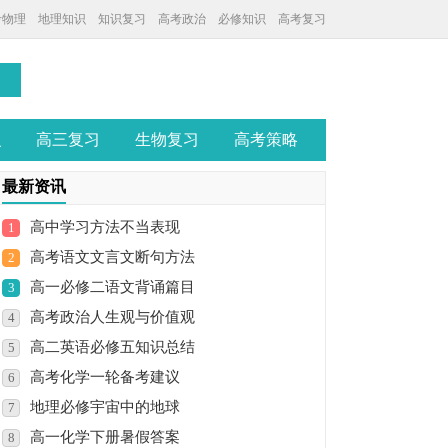
考物理
地理知识
知识复习
高考政治
必修知识
高考复习
识
高三复习
生物复习
高考策略
最新资讯
高中学习方法不当表现
1
高考语文文言文断句方法
2
高一必修二语文背诵篇目
3
高考政治人生观与价值观
4
高二英语必修五知识总结
5
高考化学一轮备考建议
6
地理必修宇宙中的地球
7
高一化学下册暑假答案
8