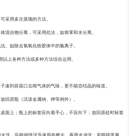
，可采用多次蒸馏的方法。
液体混合物分离，可采用此法，如将苯和水分离。
此法。如除去氢氧化铁胶体中的氯离子。
采用以上各种方法或多种方法综合运用。
鼻子凑到容器口去闻气体的气味，更不能尝结晶的味道。
要放回原瓶（活泼金属钠、钾等例外）。
在桌面上；瓶上的标签应向着手心，不应向下；放回原处时标签
得先用水洗，应根据情况迅速用布擦去，再用水冲洗；若眼睛里溅