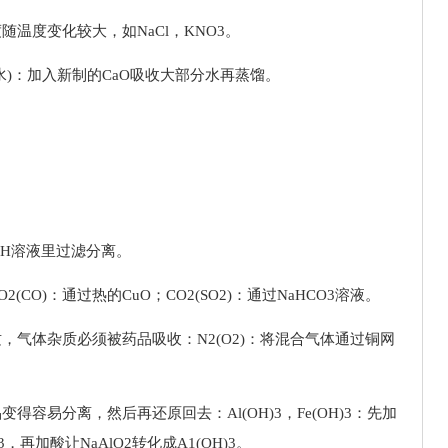
温度变化较大，如NaCl，KNO3。
水)：加入新制的CaO吸收大部分水再蒸馏。
aOH溶液里过滤分离。
CO)：通过热的CuO；CO2(SO2)：通过NaHCO3溶液。
，气体杂质必须被药品吸收：N2(O2)：将混合气体通过铜网
得容易分离，然后再还原回去：Al(OH)3，Fe(OH)3：先加
3，再加酸让NaAlO2转化成A1(OH)3。