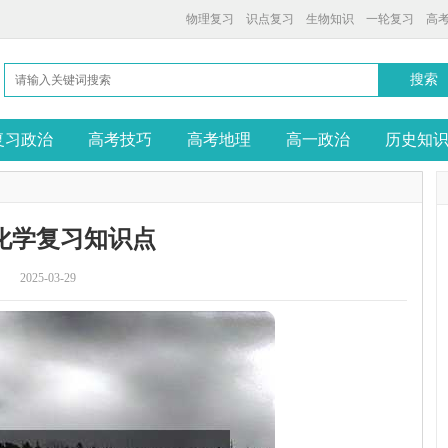
物理复习
识点复习
生物知识
一轮复习
高
复习政治
高考技巧
高考地理
高一政治
历史知
化学复习知识点
2025-03-29