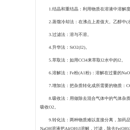
1.结晶和重结晶：利用物质在溶液中溶解度随
2.蒸馏冷却法：在沸点上差值大。乙醇中(
3.过滤法：溶与不溶。
4.升华法：SiO2(I2)。
5.萃取法：如用CCl4来萃取I2水中的I2。
6.溶解法：Fe粉(A1粉)：溶解在过量的N
7.增加法：把杂质转化成所需要的物质：CO2(
8.吸收法：用做除去混合气体中的气体杂质
吸收O2。
9.转化法：两种物质难以直接分离，加药品变
NaOH溶液把Al(OH)3溶解，过滤，除去Fe(OH)