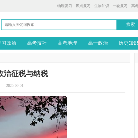
物理复习
识点复习
生物知识
一轮复习
高
复习政治
高考技巧
高考地理
高一政治
历史知
政治征税与纳税
2025-09-01