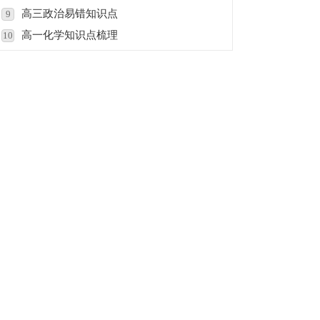
高三政治易错知识点
9
高一化学知识点梳理
10