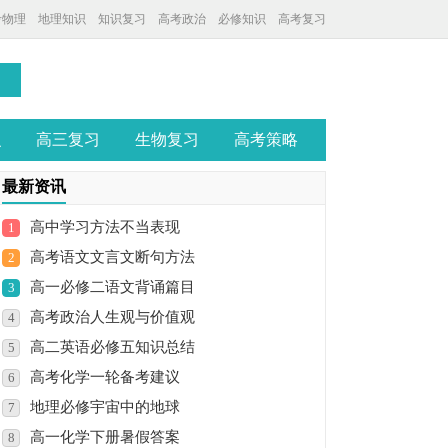
考物理
地理知识
知识复习
高考政治
必修知识
高考复习
识
高三复习
生物复习
高考策略
最新资讯
高中学习方法不当表现
1
高考语文文言文断句方法
2
高一必修二语文背诵篇目
3
高考政治人生观与价值观
4
高二英语必修五知识总结
5
高考化学一轮备考建议
6
地理必修宇宙中的地球
7
高一化学下册暑假答案
8