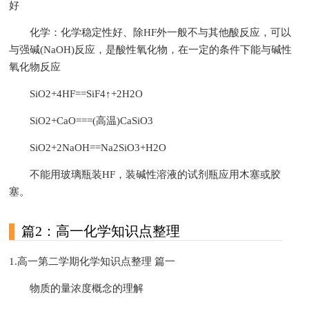
好
化学：化学稳定性好、除HF外一般不与其他酸反应，可以
与强碱(NaOH)反应，是酸性氧化物，在一定的条件下能与碱性
氧化物反应
SiO2+4HF==SiF4↑+2H2O
SiO2+CaO===(高温)CaSiO3
SiO2+2NaOH==Na2SiO3+H2O
不能用玻璃瓶装HF，装碱性溶液的试剂瓶应用木塞或胶
塞。
篇2：高一化学知识点整理
1.高一第二学期化学知识点整理 篇一
物质的量浓度概念的理解