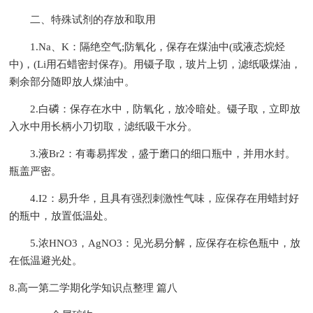
二、特殊试剂的存放和取用
1.Na、K：隔绝空气;防氧化，保存在煤油中(或液态烷烃
中)，(Li用石蜡密封保存)。用镊子取，玻片上切，滤纸吸煤油，
剩余部分随即放人煤油中。
2.白磷：保存在水中，防氧化，放冷暗处。镊子取，立即放
入水中用长柄小刀切取，滤纸吸干水分。
3.液Br2：有毒易挥发，盛于磨口的细口瓶中，并用水封。
瓶盖严密。
4.I2：易升华，且具有强烈刺激性气味，应保存在用蜡封好
的瓶中，放置低温处。
5.浓HNO3，AgNO3：见光易分解，应保存在棕色瓶中，放
在低温避光处。
8.高一第二学期化学知识点整理 篇八