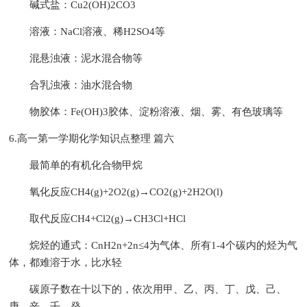
碱式盐：Cu2(OH)2CO3
溶液：NaCl溶液、稀H2SO4等
混悬浊液：泥水混合物等
合乳浊液：油水混合物
物胶体：Fe(OH)3胶体、淀粉溶液、烟、雾、有色玻璃等
6.高一第一学期化学知识点整理 篇六
最简单的有机化合物甲烷
氧化反应CH4(g)+2O2(g)→CO2(g)+2H2O(l)
取代反应CH4+Cl2(g)→CH3Cl+HCl
烷烃的通式：CnH2n+2n≤4为气体、所有1-4个碳内的烃为气
体，都难溶于水，比水轻
碳原子数在十以下的，依次用甲、乙、丙、丁、戊、己、
庚、辛、壬、癸