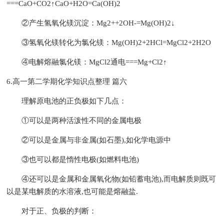
===CaO+CO2↑CaO+H2O=Ca(OH)2
②产生氢氧化镁沉淀：Mg2++2OH-=Mg(OH)2↓
③氢氧化镁转化为氯化镁：Mg(OH)2+2HCl=MgCl2+2H2O
④电解熔融氯化镁：MgCl2通电===Mg+Cl2↑
6.高一第二学期化学知识点整理 篇六
理解原电池的正负极如下几点：
①可以是两种活泼性不同的金属电极
②可以是金属与非金属(如石墨),如化学电源中
③也可以都是惰性电极(如燃料电池)
④还可以是金属和金属氧化物(如铅蓄电池),而电解质则既可
以是某电解质的水溶液,也可能是熔融盐.
对于正、负极的判断：