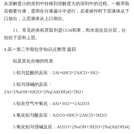
从溶解度小的溶剂中转移到溶解度大的溶剂中的过程。一般萃取
后都要分液，需用在分液漏斗中进行，后者操作时下层液体从下
口放出，上层液体从上口倒出。
11、常见的有机萃取剂是CCl4和苯，和水混合后分层，分
别在下层和上层。
4.高一第二学期化学知识点整理 篇四
铝及其化合物的性质
1.铝与盐酸的反应：2Al+6HCl=2AlCl3+3H2↑
2.铝与强碱的反应：
2Al+2NaOH+6H2O=2Na[Al(OH)4]+3H2↑
3.铝在空气中氧化：4Al+3O2==2Al2O3
4.氧化铝与酸反应：Al2O3+6HCl=2AlCl3+3H2O
5.氧化铝与强碱反应：Al2O3+2NaOH+3H2O=2Na[Al(OH)4]