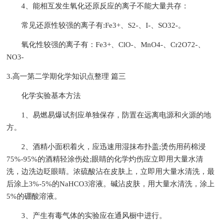
4、能相互发生氧化还原反应的离子不能大量共存：
常见还原性较强的离子有:Fe3+、S2-、I-、SO32-。
氧化性较强的离子有：Fe3+、ClO-、MnO4-、Cr2O72-、
NO3-
3.高一第二学期化学知识点整理 篇三
化学实验基本方法
1、易燃易爆试剂应单独保存，防置在远离电源和火源的地
方。
2、酒精小面积着火，应迅速用湿抹布扑盖;烫伤用药棉浸
75%-95%的酒精轻涂伤处;眼睛的化学灼伤应立即用大量水清
洗，边洗边眨眼睛。浓硫酸沾在皮肤上，立即用大量水清洗，最
后涂上3%-5%的NaHCO3溶液。碱沾皮肤，用大量水清洗，涂上
5%的硼酸溶液。
3、产生有毒气体的实验应在通风橱中进行。