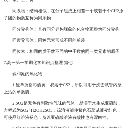
同系物：结构相似，在分子组成上相差一个或若干个CH2原
子团的物质互称为同系物
同分异构体：具有同分异构现象的化合物互称为同分异构
同素异形体：同种元素形成不同的单质
同位素：相同的质子数不同的中子数的同一类元素的原子
7.高一第一学期化学知识点整理 篇七
硫和氮的氧化物
1.硫单质俗称硫黄，易溶于CS2，所以可用于洗去试管内壁
上沾的单质硫。
2.SO2是无色有刺激性气味的气体，易溶于水生成亚硫酸，
方程式为SO2+H2OH2SO3，该溶液能使紫色石蕊试液变红色，
可使品红溶液褪色，所以亚硫酸溶液有酸性也有漂白性。