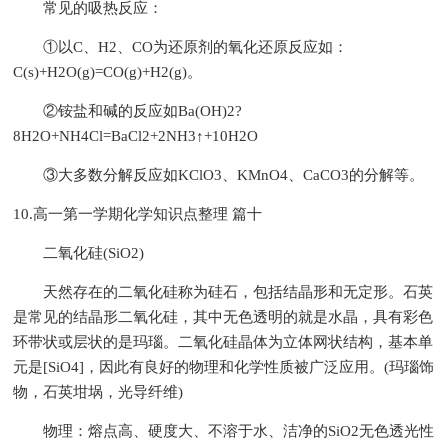
常见的吸热反应：
①以C、H2、CO为还原剂的氧化还原反应如：
C(s)+H2O(g)=CO(g)+H2(g)。
②铵盐和碱的反应如Ba(OH)2?
8H2O+NH4Cl=BaCl2+2NH3↑+10H2O
③大多数分解反应如KClO3、KMnO4、CaCO3的分解等。
10.高一第一学期化学知识点整理 篇十
二氧化硅(SiO2)
天然存在的二氧化硅称为硅石，包括结晶形和无定形。石英
是常见的结晶形二氧化硅，其中无色透明的就是水晶，具有彩色
环带状或层状的是玛瑙。二氧化硅晶体为立体网状结构，基本单
元是[SiO4]，因此有良好的物理和化学性质被广泛应用。(玛瑙饰
物，石英坩埚，光导纤维)
物理：熔点高、硬度大、不溶于水、洁净的SiO2无色透光性