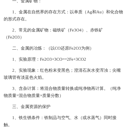
一、金属矿物：
1、金属在自然界的存在方式：以单质（Ag和Au）和化合物
的形式存在。
2、常见的金属矿物：磁铁矿（Fe3O4）、赤铁矿
（Fe2O3）
二、金属的冶炼：（以CO还原Fe2O3为例）
1、实验原理：Fe2O3+3CO==2Fe+3CO2
2、实验现象：红色粉末变黑色；澄清石灰水变浑浊；尖嘴
玻璃管有淡蓝色火焰。
3、含杂计算：将混合物质量转换成纯净物再计算。（纯净
物质量=混合物质量×质量分数）
三、金属资源的保护
1、铁生锈条件：铁制品与空气、水（或水蒸气）同时接
触。