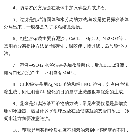
4、防暴沸的方法是在液体中加入碎瓷片或沸石。
5、过滤是把难溶固体和水分离的方法;蒸发是把易挥发液体
分离出来，一般都是为了浓缩结晶溶质。
6、粗盐含杂质主要有泥沙，CaCl2、MgCl2、Na2SO4等，
需用的分离提纯方法是“钡碳先，碱随便，接过滤，后盐酸”的方
法。
7、溶液中SO42-检验法是先加盐酸酸化，后加BaCl2溶液，
如有白色沉淀产生，证明含有SO42-。
8、Cl-检验法是用AgNO3溶液和稀HNO3溶液，如有白色沉
淀生成，则证明含Cl-;酸化的目的是防止碳酸银等沉淀的生成。
9、蒸馏是分离液液互溶物的方法，常见主要仪器是蒸馏烧
瓶和冷凝器。温度计的水银球应放在蒸馏烧瓶的支管口附近，冷
凝水流方向要注意逆流。
10、萃取是用某种物质在互不相溶的溶剂中溶解度的不同，