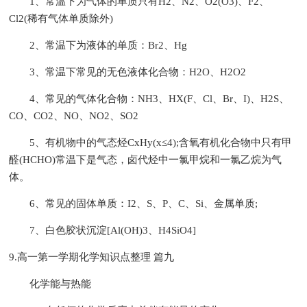
1、常温下为气体的单质只有H2、N2、O2(O3)、F2、
Cl2(稀有气体单质除外)
2、常温下为液体的单质：Br2、Hg
3、常温下常见的无色液体化合物：H2O、H2O2
4、常见的气体化合物：NH3、HX(F、Cl、Br、I)、H2S、
CO、CO2、NO、NO2、SO2
5、有机物中的气态烃CxHy(x≤4);含氧有机化合物中只有甲
醛(HCHO)常温下是气态，卤代烃中一氯甲烷和一氯乙烷为气
体。
6、常见的固体单质：I2、S、P、C、Si、金属单质;
7、白色胶状沉淀[Al(OH)3、H4SiO4]
9.高一第一学期化学知识点整理 篇九
化学能与热能