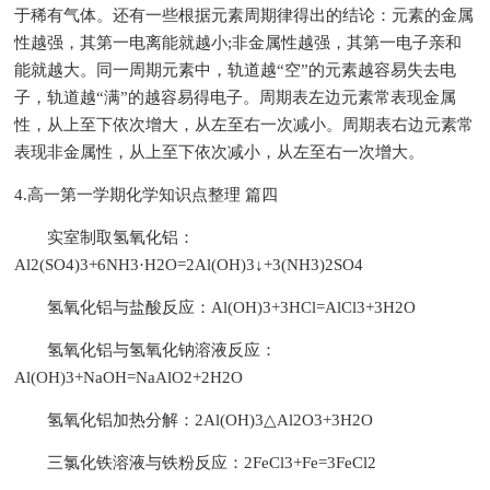
于稀有气体。还有一些根据元素周期律得出的结论：元素的金属
性越强，其第一电离能就越小;非金属性越强，其第一电子亲和
能就越大。同一周期元素中，轨道越“空”的元素越容易失去电
子，轨道越“满”的越容易得电子。周期表左边元素常表现金属
性，从上至下依次增大，从左至右一次减小。周期表右边元素常
表现非金属性，从上至下依次减小，从左至右一次增大。
4.高一第一学期化学知识点整理 篇四
实室制取氢氧化铝：
Al2(SO4)3+6NH3·H2O=2Al(OH)3↓+3(NH3)2SO4
氢氧化铝与盐酸反应：Al(OH)3+3HCl=AlCl3+3H2O
氢氧化铝与氢氧化钠溶液反应：
Al(OH)3+NaOH=NaAlO2+2H2O
氢氧化铝加热分解：2Al(OH)3△Al2O3+3H2O
三氯化铁溶液与铁粉反应：2FeCl3+Fe=3FeCl2