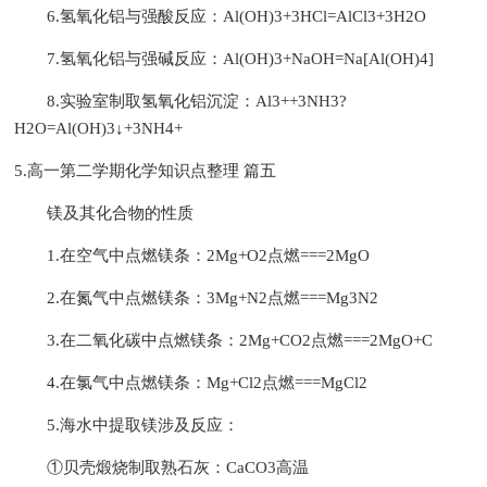
6.氢氧化铝与强酸反应：Al(OH)3+3HCl=AlCl3+3H2O
7.氢氧化铝与强碱反应：Al(OH)3+NaOH=Na[Al(OH)4]
8.实验室制取氢氧化铝沉淀：Al3++3NH3?
H2O=Al(OH)3↓+3NH4+
5.高一第二学期化学知识点整理 篇五
镁及其化合物的性质
1.在空气中点燃镁条：2Mg+O2点燃===2MgO
2.在氮气中点燃镁条：3Mg+N2点燃===Mg3N2
3.在二氧化碳中点燃镁条：2Mg+CO2点燃===2MgO+C
4.在氯气中点燃镁条：Mg+Cl2点燃===MgCl2
5.海水中提取镁涉及反应：
①贝壳煅烧制取熟石灰：CaCO3高温