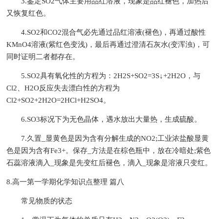
3.鉴定SO2气体主要用品红溶液，现象是品红褪色，加热后
又恢复红色。
4.SO2和CO2混合气必先通过品红溶液(褪色)，再通过酸性
KMnO4溶液(紫红色变浅)，最后再通过澄清石灰水(变浑浊)，可
同时证明二者都存在。
5.SO2具有氧化性的方程为：2H2S+SO2=3S↓+2H2O，与
Cl2、H2O反应失去漂白性的方程为
Cl2+SO2+2H2O=2HCl+H2SO4。
6.SO3标况下为无色晶体，遇水放出大量热，生成硫酸。
7.久置_显黄色是因为含有分解生成的NO2;工业浓盐酸显黄
色是因为含有Fe3+。保存_方法是在棕色瓶中，放在冷暗处;紫色
石蕊溶液滴入_现象是先变红后褪色，滴入_现象是溶液只变红。
8.高一第一学期化学知识点整理 篇八
常见物质的状态