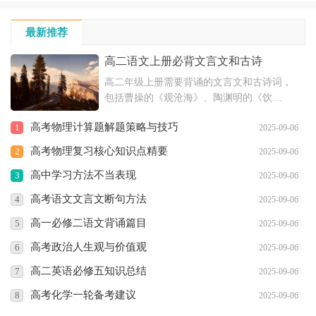
最新推荐
高二语文上册必背文言文和古诗
高二年级上册需要背诵的文言文和古诗词，
包括曹操的《观沧海》、陶渊明的《饮
酒》、王勃的《送杜少府之任蜀川》等多篇
高考物理计算题解题策略与技巧
1
2025-09-06
作品。这些诗文具有深厚的文化底蕴，体现
了古代文学的魅力，对于提高学生的文学素
高考物理复习核心知识点精要
2
2025-09-06
养和语文水平具有重要意义。
高中学习方法不当表现
3
2025-09-06
高考语文文言文断句方法
4
2025-09-06
高一必修二语文背诵篇目
5
2025-09-06
高考政治人生观与价值观
6
2025-09-06
高二英语必修五知识总结
7
2025-09-06
高考化学一轮备考建议
8
2025-09-06