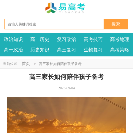
政治知识
高二历史
复习政治
高考技巧
高考地理
高一政治
历史知识
高三复习
生物复习
高考策略
首页
当前位置：
>
高三家长如何陪伴孩子备考
高三家长如何陪伴孩子备考
2025-09-04