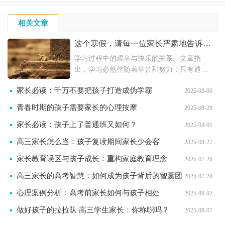
相关文章
这个寒假，请每一位家长严肃地告诉孩
子：学习肯定是辛苦的
学习过程中的艰辛与快乐的关系。文章指
出，学习必然伴随着辛苦和努力，只有通过
不懈的努力和刻苦钻研，才能取得好的学习
家长必读：千万不要把孩子打造成伪学霸
2025-08-06
成绩。优秀的成绩需要孩子在别人娱乐时静
下心来学习，付出努力。同时，家长应培养
青春时期的孩子需要家长的心理按摩
2025-08-28
孩子的责任感和向上精神，让他们明白努力
家长必读：孩子上了普通班又如何？
学习是一种责任。文章强调
2025-08-01
高三家长怎么当：孩子复读期间家长少会客
2025-08-27
家长教育误区与孩子成长：重构家庭教育理念
2025-07-26
高三家长的高考智慧：如何成为孩子背后的智囊团
2025-07-20
心理案例分析：高考前家长如何与孩子相处
2025-09-02
做好孩子的拉拉队 高三学生家长：你称职吗？
2025-08-07