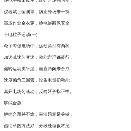
静电平衡来应用，此处合场强为零，
仪器戴上金属罩，防止外场来干扰，
高压作业金衣穿，静电屏蔽保安全。
带电粒子运动(一)
粒子匀强电场中，运动类型有两种，
加速减速匀变速，动能定理都能行，
偏转运动类平抛，垂直两向来合成，
速度偏角三因素，设备电量初动能，
离开电场匀速动，反向延长指正中。
解综合题
解综合题并不难，审清题意是关键，
借助草图方法好，分段处理很常见，