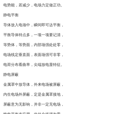
电势能，若减少，电场力定做正功。
静电平衡
导体放入电场中，瞬间即可达平衡，
平衡导体特点多，一项一项要记清，
等势体，等势面，内部场强处处零，
电场线定垂直面，表面场强可非零，
电荷分布看曲率，尖端放电显特征。
静电屏蔽
金属罩中放导体，外来电场被屏蔽，
内生电场外屏蔽，定是金属罩接地，
屏蔽意为无影响，并非一定无电场，