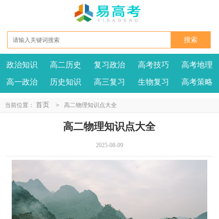
政治知识
高二历史
复习政治
高考技巧
高考地理
高一政治
历史知识
高三复习
生物复习
高考策略
首页
当前位置：
>
高二物理知识点大全
高二物理知识点大全
2025-08-09