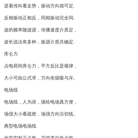
逆着传向看走势，振动方向就可定.
反相振动正相反，同相振动完全同.
波的频率随波源，传播速度介质定，
波长说法有多种，振源介质共确定.
库仑力
点电荷间库仑力，平方反比是规律，
大小可由公式求，方向依据吸与斥。
电场线
电场线，人为添，描绘电场真方便，
场强大小看疏密，场强方向沿切线。
典型电场电场线