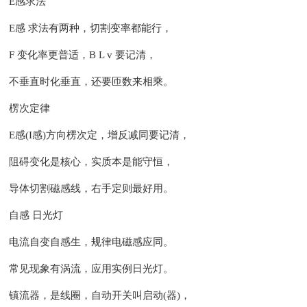
E感求法
E感 求法有两种，切割变率都能行，
F 变化率更普适，B L v 要记清，
不垂直时化垂直，还要匝数来相乘。
楞次定律
E感(I感)方向楞次定，增反减同要记清，
阻碍变化是核心，实质本是能守恒，
导体切割磁感线，右手定则最好用。
自感 日光灯
电流自变自感生，规律电磁感应同。
常见现象有涡流，应用实例日光灯。
镇流器，是线圈，自动开关叫启动(器)，