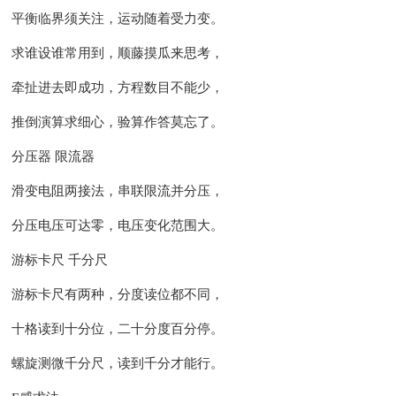
平衡临界须关注，运动随着受力变。
求谁设谁常用到，顺藤摸瓜来思考，
牵扯进去即成功，方程数目不能少，
推倒演算求细心，验算作答莫忘了。
分压器 限流器
滑变电阻两接法，串联限流并分压，
分压电压可达零，电压变化范围大。
游标卡尺 千分尺
游标卡尺有两种，分度读位都不同，
十格读到十分位，二十分度百分停。
螺旋测微千分尺，读到千分才能行。