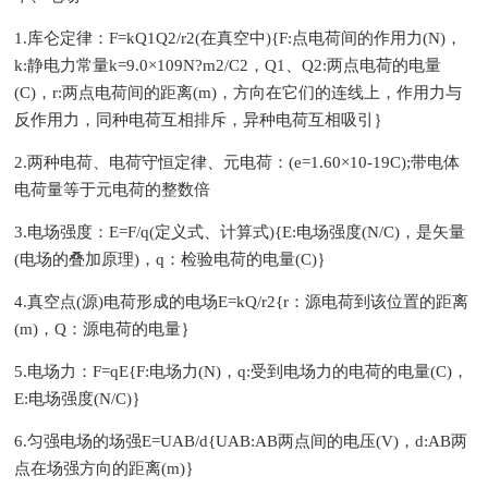
1.库仑定律：F=kQ1Q2/r2(在真空中){F:点电荷间的作用力(N)，
k:静电力常量k=9.0×109N?m2/C2，Q1、Q2:两点电荷的电量
(C)，r:两点电荷间的距离(m)，方向在它们的连线上，作用力与
反作用力，同种电荷互相排斥，异种电荷互相吸引｝
2.两种电荷、电荷守恒定律、元电荷：(e=1.60×10-19C);带电体
电荷量等于元电荷的整数倍
3.电场强度：E=F/q(定义式、计算式){E:电场强度(N/C)，是矢量
(电场的叠加原理)，q：检验电荷的电量(C)｝
4.真空点(源)电荷形成的电场E=kQ/r2{r：源电荷到该位置的距离
(m)，Q：源电荷的电量｝
5.电场力：F=qE{F:电场力(N)，q:受到电场力的电荷的电量(C)，
E:电场强度(N/C)｝
6.匀强电场的场强E=UAB/d{UAB:AB两点间的电压(V)，d:AB两
点在场强方向的距离(m)｝