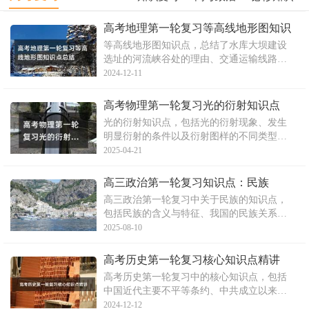
/
/
/
一轮复习
高考物理
地理知识
高考地理第一轮复习等高线地形图知识
点总结
等高线地形图知识点，总结了水库大坝建设
/
/
/
物理复习
识点复习
生物知识
选址的河流峡谷处的理由、交通运输线路选
择的依据等。还阐述了确定为盆地的地理判
2024-12-11
断、引水工程选址的依据和选择某地开垦梯
田的理由等。同时提及登山选择线路时考虑
高考物理第一轮复习光的衍射知识点
地形坡度等因素。这些知识点总结对高考地
光的衍射知识点，包括光的衍射现象、发生
理第一轮复习的考生有所
明显衍射的条件以及衍射图样的不同类型。
文章指出光在遇到障碍物时会偏离直线传播
2025-04-21
方向，当孔或障碍物的尺寸与光波波长相近
时，才会发生明显的衍射现象。文章还介绍
高三政治第一轮复习知识点：民族
了单缝衍射、圆孔衍射和泊松亮斑的特点，
高三政治第一轮复习中关于民族的知识点，
旨在为高考物理第一轮复
包括民族的含义与特征、我国的民族关系以
及处理民族关系的三大原则，即民族平等、
2025-08-10
民族团结和各民族共同繁荣原则。文章详细
阐述了这三个原则的内涵、原因和措施，强
高考历史第一轮复习核心知识点精讲
调了三原则之间的关系。
高考历史第一轮复习中的核心知识点，包括
中国近代主要不平等条约、中共成立以来召
开的会议以及中共不同时期的土地政策。文
2024-12-12