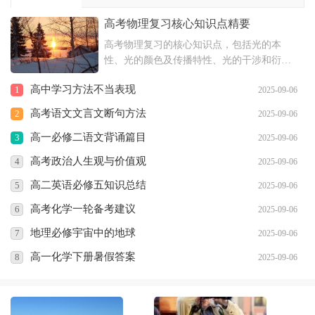
高考物理复习核心知识点精要
高考物理复习的核心知识点，包括光的本
性、光的颜色及传播特性、光的干涉和衍射
现象、光的偏振和电磁说等内容，以及恒定
高中学习方法不当表现
1
2025-09-06
电流的相关知识，如电流强度、欧姆定律、
电阻、电阻定律、闭合电路欧姆定律和电功
高考语文文言文断句方法
2
2025-09-06
与电功率等。
高一必修二语文背诵篇目
3
2025-09-06
高考政治人生观与价值观
4
2025-09-06
高二英语必修五知识总结
5
2025-09-06
高考化学一轮备考建议
6
2025-09-06
地理必修宇宙中的地球
7
2025-09-06
高一化学下册暑假答案
8
2025-09-06