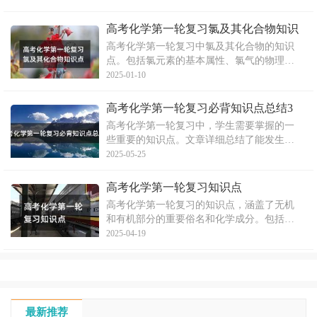
章详细阐述了各个事件和政策的背景、内容
和意义，有助于考生系统复习和深入理解相
高考化学第一轮复习氯及其化合物知识
关历史知识。
点
高考化学第一轮复习中氯及其化合物的知识
点。包括氯元素的基本属性、氯气的物理与
化学性质、氯气的用途以及氯离子的检验方
2025-01-10
法。文章详细阐述了氯气的制法、化学性
质、在自然界的存在形式及其在工业和生活
高考化学第一轮复习必背知识点总结3
中的应用。同时，也介绍了氯离子的检测方
高考化学第一轮复习中，学生需要掌握的一
法。
些重要的知识点。文章详细总结了能发生加
聚反应、银镜反应的物质，以及与溴水反
2025-05-25
应、能使酸性高锰酸钾溶液褪色的物质等规
律性知识。同时，文章还讨论了最简式相同
高考化学第一轮复习知识点
的有机物以及同分异构体的相关知识。
高考化学第一轮复习的知识点，涵盖了无机
和有机部分的重要俗名和化学成分。包括各
种化合物的命名、成分及其特性等，为高考
2025-04-19
生提供了全面的化学知识点复习，帮助他们
更好地备考高考。
最新推荐