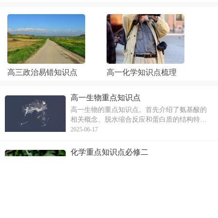
高三政治易错知识点
高一化学知识点梳理
高一生物重点知识点
高一生物的重点知识点。首先介绍了氨基酸的
相关概念、脱水缩合反应和蛋白质的结构特
点。然后，详细阐述了蛋白质多样性的原因及
2025-06-17
其主要功能。最后，讨论了有关蛋白质的计算
问题和相对性状的概念及孟德尔一对相对性状
化学重点知识点必修二
的杂交实验等相关知识点。本文旨在帮助学生
高中化学必修二中的重点知识点，包括铝的物
把握高一生物
理和化学性质、生活中常见的两种有机物（乙
醇和乙酸）以及原电池正负极的判断方法。文
2025-07-04
章详细介绍了铝与氧气、酸、碱和某些金属氧
化物的反应，乙醇和乙酸的物理性质、化学性
高一下地理重点知识点
质以及应用，以及原电池正负极判断的依据。