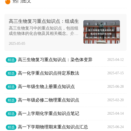
热门图文
高三生物复习重点知识点：组成生
物体的化合物
高三生物复习中的重点知识点，包括组
成生物体的化合物及其相关概念。介绍
了原生质、结合水、自由水、无机盐、
2025-05-05
糖类、脂类、脱水缩合、肽键、多肽、
肽链、氨基酸和核酸等名词及其作用。
高三生物复习重点知识点：染色体变异
2025-04-12
精选
高一化学重点知识点待定系数法
2025-07-15
精选
高一年级生物上册重点知识点
2025-06-28
精选
高一年级必修二物理重点知识点
2025-02-20
精选
高一上学期化学重点知识点笔记
2025-04-14
精选
高一下学期物理期末重点知识点汇总
2025-06-24
精选