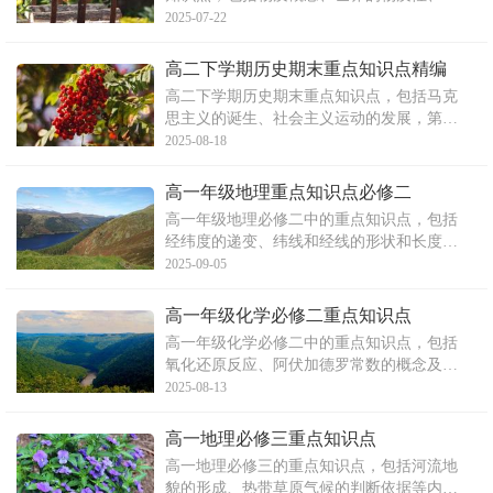
动与物质的关系、运动和静止的关系、规律
2025-07-22
的本质和客观性等。文章还详细解析了意识
的本质和作用。考生需理解并掌握这些知识
高二下学期历史期末重点知识点精编
点，以应对高考。
高二下学期历史期末重点知识点，包括马克
思主义的诞生、社会主义运动的发展，第一
国际和巴黎公社的背景、措施及失败原因，
2025-08-18
以及工人运动的高涨、马克思主义的传播、
工人阶级政党的建立和第二国际的建立等内
高一年级地理重点知识点必修二
容。
高一年级地理必修二中的重点知识点，包括
经纬度的递变、纬线和经线的形状和长度、
东西经和南北纬的判断、东西半球的划分、
2025-09-05
地图上方向的确定、等值线的疏密、光照图
的判读等。文章深入解析了这些内容，并总
高一年级化学必修二重点知识点
结了它们在高中地理学习中的重要性。
高一年级化学必修二中的重点知识点，包括
氧化还原反应、阿伏加德罗常数的概念及应
用，以及一定物质的量浓度溶液配制过程中
2025-08-13
的注意事项。文章详细解释了氧化还原反应
的本质和特征，列出了常见的氧化剂和还原
高一地理必修三重点知识点
剂，并介绍了氧化还原反应的强弱判断法。
高一地理必修三的重点知识点，包括河流地
同时，文章还阐述了阿伏
貌的形成、热带草原气候的判断依据等内