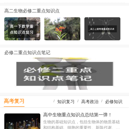
高二生物必修二重点知识点
必修二重点知识点笔记
高考复习
/
/
/
知识复习
高考政治
必修知识
/
/
/
一轮复习
高考物理
地理知识
高中生物重点知识点总结第一弹！
生物的基础知识点，包括生物体的物质基础
/
/
/
物理复习
识点复习
生物知识
和结构基础、细胞的重要性、新陈代谢、应