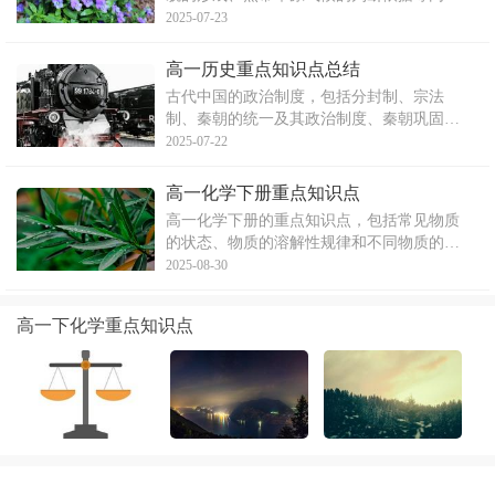
容。河流地貌主要包括冲积扇平原、河漫滩
2025-07-23
平原和三角洲平原等。热带草原气候则关注
最冷月、最热月的温度变化和降水季节分配
高一历史重点知识点总结
类型。在正确的气候条件下，可形成热带草
古代中国的政治制度，包括分封制、宗法
原带，植被类型为热带草原
制、秦朝的统一及其政治制度、秦朝巩固统
一的措施、汉武帝加强中央集权以及宋初中
2025-07-22
央集权的强化等重要知识点。文章详细阐述
了各个制度的内容、特点、作用及其影响，
高一化学下册重点知识点
内容详实，逻辑清晰。
高一化学下册的重点知识点，包括常见物质
的状态、物质的溶解性规律和不同物质的溶
解性特点等内容。文章详细介绍了常见物质
2025-08-30
的状态分类，物质的溶解规律以及一些特殊
物质的溶解性特点，有助于学生对化学知识
高一下化学重点知识点
有更深入的理解和掌握。