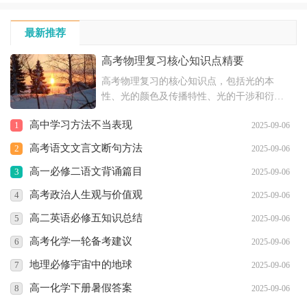
最新推荐
高考物理复习核心知识点精要
高考物理复习的核心知识点，包括光的本
性、光的颜色及传播特性、光的干涉和衍射
现象、光的偏振和电磁说等内容，以及恒定
高中学习方法不当表现
1
2025-09-06
电流的相关知识，如电流强度、欧姆定律、
电阻、电阻定律、闭合电路欧姆定律和电功
高考语文文言文断句方法
2
2025-09-06
与电功率等。
高一必修二语文背诵篇目
3
2025-09-06
高考政治人生观与价值观
4
2025-09-06
高二英语必修五知识总结
5
2025-09-06
高考化学一轮备考建议
6
2025-09-06
地理必修宇宙中的地球
7
2025-09-06
高一化学下册暑假答案
8
2025-09-06