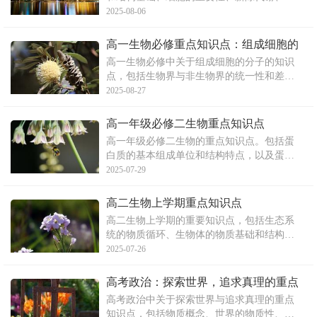
激性和适应性、遗传和变异特征等。同时，
2025-08-06
也深入探讨了生物界与非生物界的统一性和
差异性。文章还强调了糖类和蛋白质在生物
高一生物必修重点知识点：组成细胞的
生命活动中的重要作用，并详细解释了蛋白
分子
高一生物必修中关于组成细胞的分子的知识
质的合成和结构特点。
点，包括生物界与非生物界的统一性和差异
性，以及组成生物体的化学元素和化合物。
2025-08-27
文章介绍了大量元素、微量元素、基本元素
和主要元素等概念，并强调了水在活细胞中
高一年级必修二生物重点知识点
的含量最多，而蛋白质是含量最多的有机
高一年级必修二生物的重点知识点。包括蛋
物。此外，文章还提到了细
白质的基本组成单位和结构特点，以及蛋白
质的功能。同时，也介绍了遗传物质DNA的
2025-07-29
重要性和特点，包括其在遗传变异和蛋白质
合成中的作用。文章还强调了基因的概念及
高二生物上学期重点知识点
其在染色体上的位置，以及基因所含的遗传
高二生物上学期的重要知识点，包括生态系
信息的重要性。
统的物质循环、生物体的物质基础和结构基
础等。物质循环包括水循环、气体型循环和
2025-07-26
沉积型循环等类型。同时，文章还讨论了能
量流动与物质循环的关系，以及在实践中如
高考政治：探索世界，追求真理的重点
何应用相关知识。此外，生物体的结构和功
知识点解析
高考政治中关于探索世界与追求真理的重点
能单位细胞也是重要的知
知识点，包括物质概念、世界的物质性、运