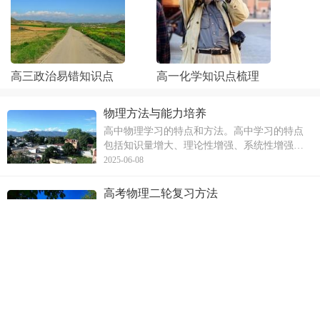
高三政治易错知识点
高一化学知识点梳理
物理方法与能力培养
高中物理学习的特点和方法。高中学习的特点
包括知识量增大、理论性增强、系统性增强、
综合性增强以及能力要求提高。高中学习方法
2025-06-08
强调了提高学习心理素质的重要性，包括学习
动机、学习兴趣、情感和意志的培养。同时，
高考物理二轮复习方法
爱因斯坦的成功公式被用来强调正确方法和智
高考物理二轮复习的方法。首先，要构建知识
能素质对学
网络体系，包括高中力学和电学的知识结构和
联系。其次，要掌握分析问题的方法，养成良
2025-05-16
好的思维习惯，特别是在审题方面需要格外重
视。通过逐句审题、想象情景、分析过程、寻
高一物理学习方法整理
找规律和推导结果，能提高解题能力。此外，
高一物理学习方法。首先强调了培养自学能力
要进行物理
的重要性，包括培养自学习惯和增强毅力。接
着讲述了认真听课的方法和要点，包括带着问
2025-05-20