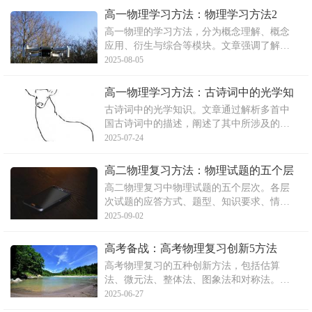
直觉提出假说和理论。在物理学习中，培养
高一物理学习方法：物理学习方法2
直觉思维能够帮助我们快速分析和解决问
高一物理的学习方法，分为概念理解、概念
题，是一种有价值的思维能
应用、衍生与综合等模块。文章强调了解题
过程中分析物理进程的重要性，并分享了学
2025-08-05
习习惯，如认真听讲、多思考、即错即问、
反复复习等。同时指出做题要注意质量与数
高一物理学习方法：古诗词中的光学知
量的平衡，并建议使用有解析归纳的参考
识
古诗词中的光学知识。文章通过解析多首中
书。
国古诗词中的描述，阐述了其中所涉及的光
学原理，如光的直线传播、反射、平面镜成
2025-07-24
像等。文章旨在帮助高一学生了解物理学习
与日常生活、文学艺术的紧密联系，提升学
高二物理复习方法：物理试题的五个层
习兴趣。
次
高二物理复习中物理试题的五个层次。各层
次试题的应答方式、题型、知识要求、情境
复杂度和数学运算能力等方面有所不同。从
2025-09-02
层次一到层次五，试题难度逐渐加大，要求
考生对知识的掌握和理解更加深入，同时需
高考备战：高考物理复习创新5方法
要更高的分析推理和数学能力。
高考物理复习的五种创新方法，包括估算
法、微元法、整体法、图象法和对称法。这
些方法各自具有独特的应用场景和优势，能
2025-06-27
够帮助考生更有效地解决物理问题，提高解