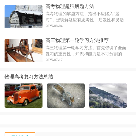
题效率和准确性。
高考物理超强解题方法
高考物理的解题方法，指出不应陷入“题
海”，强调解题应有思考性、启发性和灵活
性。提倡独立思考，重视方法的迁移和变
2025-08-04
通，通过解中档题为主，提高解题的应变能
力，掌握基础知识与技能。
高三物理第一轮学习方法推荐
高三物理第一轮学习方法。首先强调了全面
复习的重要性，知识和能力是不可分割的，
全面复习是高考打基础的重要阶段。然后，
2025-07-17
深入阐述了理解和把握物理概念、物理规律
的重要性，需要在更广泛的知识背景和更普
物理高考复习方法总结
遍的情境中加以理解，尤其是在对力的概念
的理解上需要多角度多层