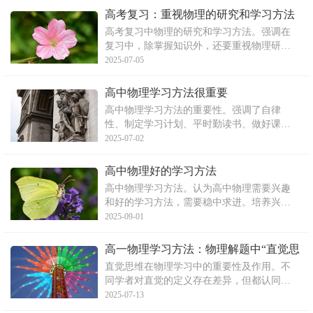
攻克力学的力的分析、功和能之间的守恒关
高考复习：重视物理的研究和学习方法
系，以及电学中的电场问题。此外，文章还
高考复习中物理的研究和学习方法。强调在
指出了解题的基本步骤和
复习中，除掌握知识外，还要重视物理研究
方法的学习和实践，如隔离法、整体法等。
2025-07-05
同时，要关注生活及生产中的物理现象，重
视解题的规范化训练，以及对实验的复习。
高中物理学习方法很重要
文章还指出了在实验复习中应注意从实验原
高中物理学习方法的重要性。强调了自律
理、器材到过程及误差分
性、制定学习计划、平时勤读书、做好课前
预习与课后复习以及独立完成作业的习惯对
2025-07-02
物理学习的积极影响。通过养成这些习惯，
学生可以更好地掌握物理知识，提高学习效
高中物理好的学习方法
果。
高中物理学习方法。认为高中物理需要兴趣
和好的学习方法，需要稳中求进。培养兴趣
可以从日常生活、生产、现代科技的联系入
2025-09-01
手，老师也可以通过生动实例、实验操作等
激发学生兴趣。高一物理学习深度广度增
高一物理学习方法：物理解题中“直觉思
加，需要掌握归纳类比和演绎推理方法，同
维”的妙用
直觉思维在物理学习中的重要性及作用。不
时需要平时对生活细致观察
同学者对直觉的定义存在差异，但都认同直
觉思维是一种客观存在的思维形式。直觉在
2025-07-13
科学发现中具有重要作用，许多科学家通过