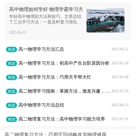
高中物理如何学好 物理学霸学习方
法分享
学好高中物理的方法和技巧。文章总结
了三点学习方法：一是及时复习强化所
学知识；二是要理清考点差异与联系，
2025-06-22
避免考试时出现迷茫和犹豫；三是做作
业应与课堂教学笔记相结合，通过温习
课本，回顾自己哪些知识点掌握不够扎
高一物理学习方法汇总
实。文章还分享了提高物理成绩的技
2025-06-22
精选
巧，包括掌握三
高一物理学习方法：初高中产生台阶原因分析
2025-05-28
精选
高一物理学习方法：巧用天平帮大忙
2025-05-08
精选
高二物理学习指南：掌握方法，激发兴趣，增强信心
2025-05-19
精选
高中物理学习方法总结
2025-06-23
精选
高二物理复习方法：高中物理学习能力培养
2025-05-31
精选
高二物理复习方法：巧用迂回战略攻克物理难题