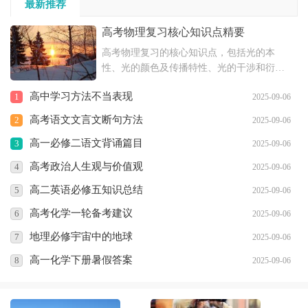
最新推荐
高考物理复习核心知识点精要
高考物理复习的核心知识点，包括光的本
性、光的颜色及传播特性、光的干涉和衍射
现象、光的偏振和电磁说等内容，以及恒定
高中学习方法不当表现
1
2025-09-06
电流的相关知识，如电流强度、欧姆定律、
电阻、电阻定律、闭合电路欧姆定律和电功
高考语文文言文断句方法
2
2025-09-06
与电功率等。
高一必修二语文背诵篇目
3
2025-09-06
高考政治人生观与价值观
4
2025-09-06
高二英语必修五知识总结
5
2025-09-06
高考化学一轮备考建议
6
2025-09-06
地理必修宇宙中的地球
7
2025-09-06
高一化学下册暑假答案
8
2025-09-06