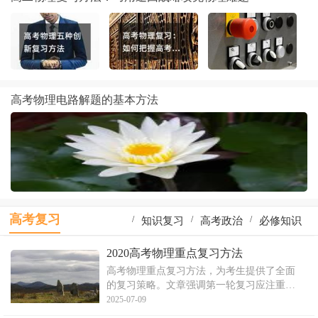
高考物理电路解题的基本方法
高考复习
/
/
/
知识复习
高考政治
必修知识
/
/
/
一轮复习
高考物理
地理知识
2020高考物理重点复习方法
高考物理重点复习方法，为考生提供了全面
/
/
/
物理复习
识点复习
生物知识
的复习策略。文章强调第一轮复习应注重基
础概念和解题技巧的掌握，以及如何在脑海
2025-07-09
中准确再现物理情景。复习过程中，应重点