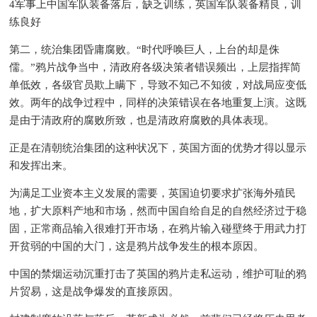
4军事上中国军队装备落后，缺乏训练，英国军队装备精良，训
练良好
第二，统治集团昏庸腐败。“时代呼唤巨人，上台的却是侏
儒。”鸦片战争当中，清政府各级决策者错误频出，上层指挥简
单低效，各级官员欺上瞒下，导致不知己不知彼，对战局应变低
效。两年的战争过程中，同样的决策错误在各地重复上演。这既
是由于清政府的腐败所致，也是清政府腐败的具体表现。
正是在清朝统治集团的这种状况下，英国方面的优势才得以显示
和发挥出来。
为满足工业资本主义发展的需要，英国迫切要求扩张海外殖民
地，扩大原料产地和市场，然而中国自给自足的自然经济过于稳
固，正常商品输入很难打开市场，在鸦片输入碰壁终于用武力打
开贫弱的中国的大门，这是鸦片战争发生的根本原因。
中国的禁烟运动沉重打击了英国的鸦片走私运动，维护可耻的鸦
片贸易，这是战争爆发的直接原因。