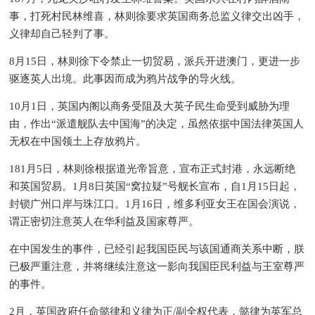
事，打死村民林维喜，林则徐要求英国商务总监义律交出凶手，
义律却自己轻判了事。
8月15日，林则徐下令禁止一切贸易，派兵开进澳门，更进一步
驱逐英人出境。此事因而成为鸦片战争的导火线。
10月1日，英国内阁以商务受阻及大英子民生命受到威胁为理
由，作出“派遣舰队去中国海”的决定，虽然依据中国法律英国人
无权在中国领土上存放鸦片。
181月5日，林则徐根据道光帝旨意，宣布正式封港，永远断绝
和英国贸易。1月8日英国“窝拉疑”号舰长宣布，自1月15日起，
封锁广州口岸与珠江口。1月16日，维多利亚女王在国会演说，
谓正密切注意英人在华利益及国家尊严。
在中国发生的事件，已经引起我国臣民与该国通商关系中断，朕
已极严重注意，并将继续注意这一影向我国臣民利益与王室尊严
的事件。
2月，英国政府任命懿律和义律为正/副全权代表，懿律为英军总