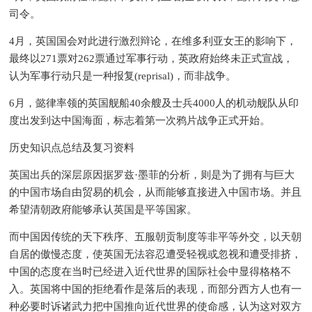
司令。
4月，英国国会对此进行激烈辩论，在维多利亚女王的影响下，
最终以271票对262票通过军事行动，英政府始终未正式宣战，
认为军事行动只是一种报复(reprisal)，而非战争。
6月，懿律率领的英国舰船40余艘及士兵4000人的机动舰队从印
度出发到达中国海面，标志着第一次鸦片战争正式开始。
历史知识点总结及复习资料
英国出兵的深层原因据罗兹·墨菲的分析，则是为了拥有与巨大
的中国市场自由贸易的机会，从而能够直接进入中国市场。并且
希望清朝政府能够承认英国是平等国家。
而中国因传统的天下秩序、五服朝贡制度等非平等外交，以天朝
自居的傲慢态度，使英国无法容忍遭受轻视或忽视和遭受排挤，
中国的态度在当时已经进入近代世界的国际社会中显得格格不
入。英国将中国的拒绝看作是落后的表现，而部分西方人也有一
种必要时诉诸武力把中国推向近代世界的使命感，认为这对双方