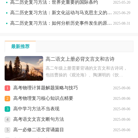
高二历史复习方法：世界史重要的国际条约
2025-05-20
高二历史复习方法：新文化运动与马克思主义的传播
2025-06-29
高二历史复习方法：如何分析历史事件发生的原因呢
2025-08-31
最新推荐
高二语文上册必背文言文和古诗
高二年级上册需要背诵的文言文和古诗词，
包括曹操的《观沧海》、陶渊明的《饮
酒》、王勃的《送杜少府之任蜀川》等多篇
高考物理计算题解题策略与技巧
1
2025-09-06
作品。这些诗文具有深厚的文化底蕴，体现
了古代文学的魅力，对于提高学生的文学素
高考物理复习核心知识点精要
2
2025-09-06
养和语文水平具有重要意义。
高中学习方法不当表现
3
2025-09-06
高考语文文言文断句方法
4
2025-09-06
高一必修二语文背诵篇目
5
2025-09-06