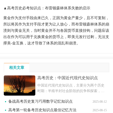
▲高考历史必考知识点：布雷顿森林体系失败的启示
黄金作为支付手段由来已久，正因为黄金产量少，且不可复制，
所以将其作为支付手段才更为让人放心，而布雷顿森林体系的崩
溃则与黄金无关，当时黄金并不与各国货币直接挂钩，问题应该
出在作为可以用于兑换黄金的货币上，即美元发行过剩，无法支
撑美-金互换，这才导致了体系的混乱和崩溃。
相关文章
高考历史：中国近代现代史知识点
中国近代现代史知识点，主要分为两个历史
时期：半殖半封社会阶段的抗争和探索，社
会主义初级阶段的曲折探索。文中详细描述
备战高考历史复习巧用数字记忆知识点
2025-08-12
了从1840年到1949年的历史发展脉络，包括
各个阶级和派别的斗争和探索，以及中国共
高考第一轮备考历史知识点最佳记忆方法
2025-08-15