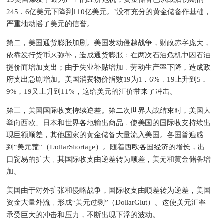
245．6亿美元下降到110亿美元。’没有充分的黄金储备作基础，
严重地动摇了美元的信誉。
第二，美国通货膨胀加剧。美国发动侵越战争，财政赤字庞大，
依靠发行货币来弥补，造成通货膨胀；在两次石油危机中因石油
提价而增加支出；由于失业补贴增加．劳动生产率下降，造成政
府支出急剧增加。美国消费物价指数19为1．6%，19上升到5．
9%，19又上升到11%，这给美元的汇价带来了冲击。
第三，美国国际收支持续逆差。第二次世界大战结束时，美国大
举向西欧、日本和世界各地输出商品，使美国的国际收支持续出
现巨额顺差，其他国家的黄金储备大量流入美国。各国普遍感
到“美元荒”（DollarShortage）。随着西欧各国经济的增长，出
口贸易的扩大，其国际收支由逆差转为顺差，美元和黄金储备增
加。
美国由于对外扩张和侵略战争，国际收支由顺差转为逆差，美国
资金大量外流，形成“美元过剩”（DollarGlut）。这使美元汇率
承受巨大的冲击和压力，不断出现下浮的波动。