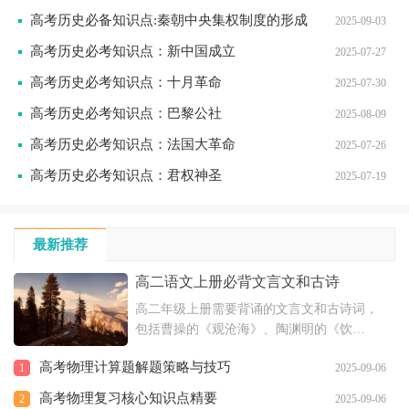
产党领导下的新民主主义革命时期的历史。
高考历史必备知识点:秦朝中央集权制度的形成
同时指出建国后
2025-09-03
高考历史必考知识点：新中国成立
2025-07-27
高考历史必考知识点：十月革命
2025-07-30
高考历史必考知识点：巴黎公社
2025-08-09
高考历史必考知识点：法国大革命
2025-07-26
高考历史必考知识点：君权神圣
2025-07-19
最新推荐
高二语文上册必背文言文和古诗
高二年级上册需要背诵的文言文和古诗词，
包括曹操的《观沧海》、陶渊明的《饮
酒》、王勃的《送杜少府之任蜀川》等多篇
高考物理计算题解题策略与技巧
1
2025-09-06
作品。这些诗文具有深厚的文化底蕴，体现
了古代文学的魅力，对于提高学生的文学素
高考物理复习核心知识点精要
2
2025-09-06