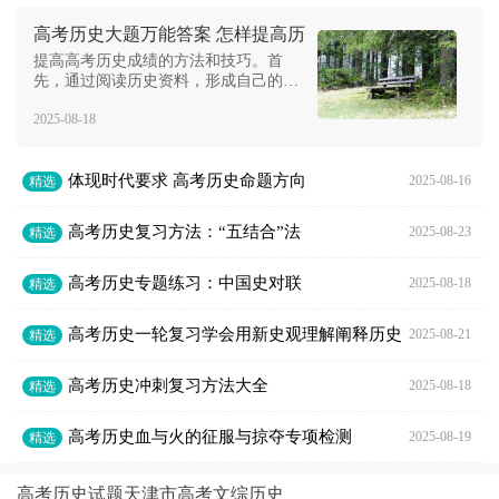
高考历史大题万能答案 怎样提高历
史成绩
提高高考历史成绩的方法和技巧。首
先，通过阅读历史资料，形成自己的价
值观与判断力，有助于做历史选择题。
2025-08-18
其次，复习巩固已学知识，掌握历史背
景答题模板和原因答题模板。最后，学
会做历史试题，通过大量做题学习表达
体现时代要求 高考历史命题方向
方式。提高历史成绩需要注重逻辑思维
2025-08-16
精选
和答题技巧。
高考历史复习方法：“五结合”法
2025-08-23
精选
高考历史专题练习：中国史对联
2025-08-18
精选
高考历史一轮复习学会用新史观理解阐释历史
2025-08-21
精选
高考历史冲刺复习方法大全
2025-08-18
精选
高考历史血与火的征服与掠夺专项检测
2025-08-19
精选
高考历史试题天津市高考文综历史