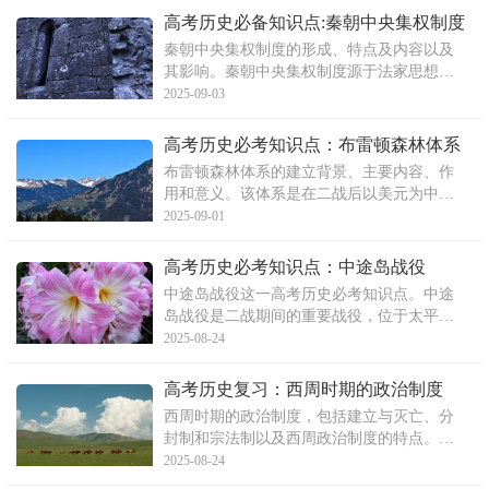
民族和对外政策上，唐太宗推行较为开明的
高考历史必备知识点:秦朝中央集权制度
政策，促进了民族融合和文化交流。关于对
的形成
秦朝中央集权制度的形成、特点及内容以及
唐太宗的评价，存在肯定和
其影响。秦朝中央集权制度源于法家思想、
经济根源、现实需要和历史原因。其特点是
2025-09-03
皇帝独尊、皇权至上、皇位世袭，并通过直
接任免中央和地方的官吏掌握人事大权。该
高考历史必考知识点：布雷顿森林体系
制度包括皇帝制、中央官制和地方官制等内
布雷顿森林体系的建立背景、主要内容、作
容。其影响既有积极的一
用和意义。该体系是在二战后以美元为中心
的国际货币体系，包括国际货币基金组织、
2025-09-01
世界银行等国际金融机构，以及美元与黄金
挂钩、固定汇率制度等主要内容。该体系暂
高考历史必考知识点：中途岛战役
时结束了货币金融领域的混乱局面，促进了
中途岛战役这一高考历史必考知识点。中途
各国经济发展和扩大了世
岛战役是二战期间的重要战役，位于太平洋
航线中途，因其地理位置的重要性而具有关
2025-08-24
键的军事战略地位。美国海军在此战役中成
功击退了日本海军的攻击，夺取了太平洋战
高考历史复习：西周时期的政治制度
区的主动权。文章介绍了中日两军的作战计
西周时期的政治制度，包括建立与灭亡、分
划和战役前的准备情况，
封制和宗法制以及西周政治制度的特点。重
点介绍了分封制的目的、对象、权利和义
2025-08-24
务，宗法制的含义和特点等。同时，还破解