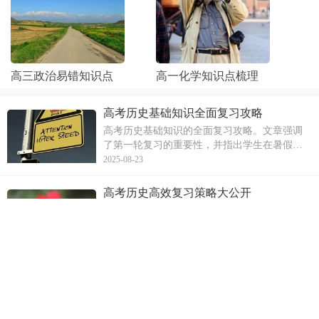
高三政治易错知识点
高一化学知识点梳理
高考历史基础知识全面复习攻略
高考历史基础知识的全面复习攻略。文章强调
了第一轮复习的重要性，并指出学生在暑假期
间应该利用时间进行历史复习。文章提出历史
2025-08-23
学科涉及知识范围广量大，学生需依照考试手
册要求结合教材进行梳理，特别是主干知识必
高考历史高效复习策略大公开
须牢固掌握并进行多层次分析。文章还提到了
高考历史的高效复习策略，包括理解记忆、把
采用归类、
握教材、寻找规律、获取和运用信息以及运用
史学观点的能力。通过理解历史现象、历史概
2025-08-23
念等，提高理解能力；掌握历史单元特征和发
展趋势，注意知识点之间的联系；学会解读和
高考历史：深入剖析旧民主主义革命
获取设问信息，去伪存真，建立材料与所学知
旧民主主义革命时期的中国历史，包括中国开
识之间的联
始沦为半殖半封社会的过程、重要事件和人
物，如鸦片战争、太平天国运动和新思想萌发
2025-08-23