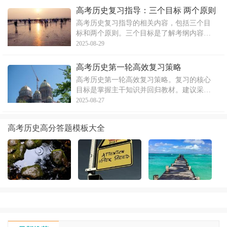
了西周政治制度的特点及周王与诸侯之间的
高考历史复习指导：三个目标 两个原则
关系形态。通过此文，可以更好地理解西周
高考历史复习指导的相关内容，包括三个目
的政治制度和历史背景。
标和两个原则。三个目标是了解考纲内容的
各个方面，如是什么、为什么和怎么样等。
2025-08-29
两个原则是按照高考大纲所列考试内容，打
破教材专题模块体系，构建通史体例。作者
高考历史第一轮高效复习策略
建议考生依托教材、回归基础查缺补漏，同
高考历史第一轮高效复习策略。复习的核心
时精练真题、重做错题以
目标是掌握主干知识并回归教材。建议采用
少量多次的不间断学习，反复阅读课本，使
2025-08-27
用联想记忆方法，并注重纵向和横向联系。
考生应认真看书，理清课本结构，夯实基础
高考历史高分答题模板大全
知识。阅读课本时应按层次进行，从章到节
再到目次和具体内容，这