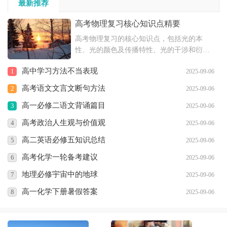
最新推荐
高考物理复习核心知识点精要
高考物理复习的核心知识点，包括光的本
性、光的颜色及传播特性、光的干涉和衍射
现象、光的偏振和电磁说等内容，以及恒定
高中学习方法不当表现
1
2025-09-06
电流的相关知识，如电流强度、欧姆定律、
电阻、电阻定律、闭合电路欧姆定律和电功
高考语文文言文断句方法
2
2025-09-06
与电功率等。
高一必修二语文背诵篇目
3
2025-09-06
高考政治人生观与价值观
4
2025-09-06
高二英语必修五知识总结
5
2025-09-06
高考化学一轮备考建议
6
2025-09-06
地理必修宇宙中的地球
7
2025-09-06
高一化学下册暑假答案
8
2025-09-06