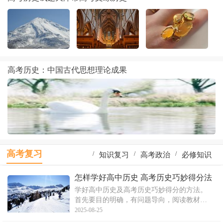
高考历史：中国古代思想理论成果
高考复习
/
/
/
知识复习
高考政治
必修知识
/
/
/
一轮复习
高考物理
地理知识
怎样学好高中历史 高考历史巧妙得分法
学好高中历史及高考历史巧妙得分的方法。
/
/
/
物理复习
识点复习
生物知识
首先要目的明确，有问题导向，阅读教材目
录和正文把握整体知识框架和基本历史知
2025-08-25
识，不能忽视小字、注释和图表的内容。其