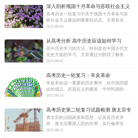
次要掌握正确阅读方法，如抓住关键词和对
深入剖析俄国十月革命与苏联社会主义
比词。最后，要理解记忆，联系整体知识记
建设的高考历史复习要点
高考历史一轮复习中关于俄国十月革命与苏
忆，提倡巧记，切忌死记。
联社会主义建设的重要知识点。文章首先介
绍了二月革命、《四月提纲》、彼得格勒武
2025-09-04
装起义以及十月革命胜利的意义，并提供了
详细的默写和背诵提示，帮助学生理解和记
从高考分析 高中历史应该如何学习
忆这些历史事件。接着，文章阐述了从战时
高中历史学习的方法，特别是在中国古代文
共产主义政策到“斯大林
化史方面的学习。文章通过分阶段了解各个
时期的文化特征，整合知识，理解并记住最
2025-09-01
重要的内容，同时分析典型题目并联系其他
知识点进行练习。文章还强调了关注时事热
高考历史一轮复习：辛亥革命
点问题的必要性。
辛亥革命这一重要的历史事件，从中国同盟
会的成立、武昌起义的爆发、中华民国的成
立、《中华民国临时约法》的颁布，到辛亥
2025-08-24
革命的历史意义进行了详细的阐述。这场革
命推翻了清朝的封建统治，结束了君主专制
高考历史第二轮复习试题检测 唐太宗专
政体，建立了资产阶级共和国，具有深远的
题
唐太宗的治国政策和思想，以及其历史评
历史意义。
价。唐太宗重视人民的作用，实行修养生息
的政策，并善于纳谏。他注意吸取隋朝灭亡
2025-08-31
的教训，励精图治，维护地主阶级统治。在