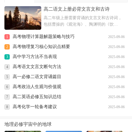
高二语文上册必背文言文和古诗
高二年级上册需要背诵的文言文和古诗词，
包括曹操的《观沧海》、陶渊明的《饮
酒》、王勃的《送杜少府之任蜀川》等多篇
高考物理计算题解题策略与技巧
1
2025-09-06
作品。这些诗文具有深厚的文化底蕴，体现
了古代文学的魅力，对于提高学生的文学素
高考物理复习核心知识点精要
2
2025-09-06
养和语文水平具有重要意义。
高中学习方法不当表现
3
2025-09-06
高考语文文言文断句方法
4
2025-09-06
高一必修二语文背诵篇目
5
2025-09-06
高考政治人生观与价值观
6
2025-09-06
高二英语必修五知识总结
7
2025-09-06
高考化学一轮备考建议
8
2025-09-06
地理必修宇宙中的地球