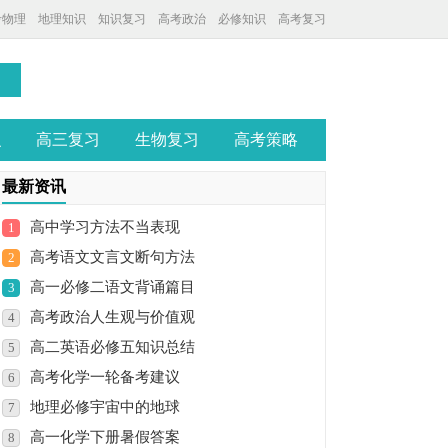
考物理
地理知识
知识复习
高考政治
必修知识
高考复习
识
高三复习
生物复习
高考策略
最新资讯
高中学习方法不当表现
1
高考语文文言文断句方法
2
高一必修二语文背诵篇目
3
高考政治人生观与价值观
4
高二英语必修五知识总结
5
高考化学一轮备考建议
6
地理必修宇宙中的地球
7
高一化学下册暑假答案
8