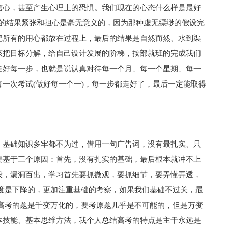
信心，甚至产生心理上的恐惧。我们现在的心态什么样是最好
后的结果紧张和担心是毫无意义的，因为那种虚无缥缈的假设完
把所有的用心都放在过程上，最后的结果是自然而然、水到渠
该把目标分解，给自己设计发展的阶梯，按部就班的完成我们
走好每一步，也就是说认真对待每一个月、每一个星期、每一
一次考试(做好每一个一)，每一步都走好了，最后一定能取得
，基础知识多牢都不为过，借用一句广告词，没有最扎实、只
要基于三个原因：首先，没有扎实的基础，最后根本就冲不上
段，漏洞百出，学习首先要抓微观，要抓细节，要弄懂弄透，
难度是下降的，更加注重基础的考察，如果我们基础不过关，最
，高考的题是千变万化的，要考原题几乎是不可能的，但是万变
本技能、基本思维方法，我个人总结高考的特点是主干永远是