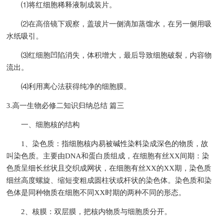
⑴将红细胞稀释液制成装片。
⑵在高倍镜下观察，盖玻片一侧滴加蒸馏水，在另一侧用吸
水纸吸引。
⑶红细胞凹陷消失，体积增大，最后导致细胞破裂，内容物
流出。
⑷利用离心法获得纯净的细胞膜。
3.高一生物必修二知识归纳总结 篇三
一、细胞核的结构
1、染色质：指细胞核内易被碱性染料染成深色的物质，故
叫染色质。主要由DNA和蛋白质组成，在细胞有丝XX间期：染
色质呈细长丝状且交织成网状，在细胞有丝XX的XX期，染色质
细丝高度螺旋、缩短变粗成圆柱状或杆状的染色体。染色质和染
色体是同种物质在细胞不同XX时期的两种不同的形态。
2、核膜：双层膜，把核内物质与细胞质分开。