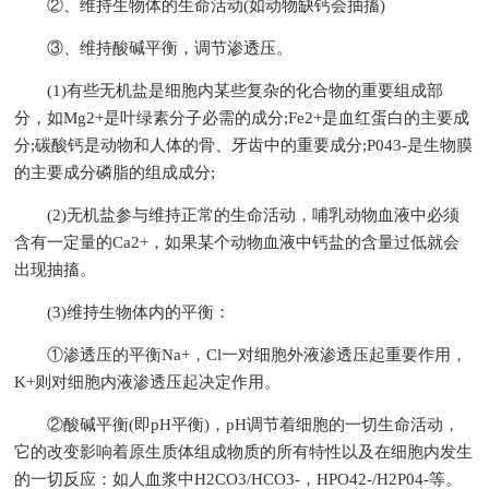
②、维持生物体的生命活动(如动物缺钙会抽搐)
③、维持酸碱平衡，调节渗透压。
(1)有些无机盐是细胞内某些复杂的化合物的重要组成部
分，如Mg2+是叶绿素分子必需的成分;Fe2+是血红蛋白的主要成
分;碳酸钙是动物和人体的骨、牙齿中的重要成分;P043-是生物膜
的主要成分磷脂的组成成分;
(2)无机盐参与维持正常的生命活动，哺乳动物血液中必须
含有一定量的Ca2+，如果某个动物血液中钙盐的含量过低就会
出现抽搐。
(3)维持生物体内的平衡：
①渗透压的平衡Na+，Cl一对细胞外液渗透压起重要作用，
K+则对细胞内液渗透压起决定作用。
②酸碱平衡(即pH平衡)，pH调节着细胞的一切生命活动，
它的改变影响着原生质体组成物质的所有特性以及在细胞内发生
的一切反应：如人血浆中H2CO3/HCO3-，HPO42-/H2P04-等。