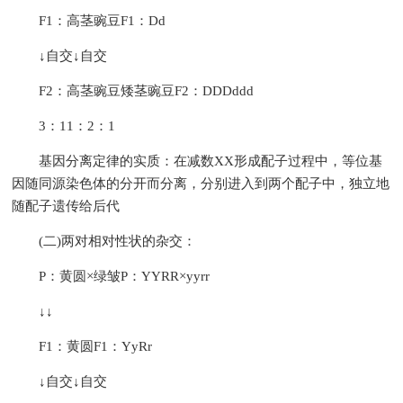
F1：高茎豌豆F1：Dd
↓自交↓自交
F2：高茎豌豆矮茎豌豆F2：DDDddd
3：11：2：1
基因分离定律的实质：在减数XX形成配子过程中，等位基
因随同源染色体的分开而分离，分别进入到两个配子中，独立地
随配子遗传给后代
(二)两对相对性状的杂交：
P：黄圆×绿皱P：YYRR×yyrr
↓↓
F1：黄圆F1：YyRr
↓自交↓自交