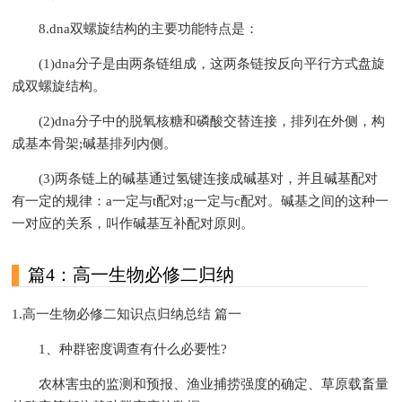
8.dna双螺旋结构的主要功能特点是：
(1)dna分子是由两条链组成，这两条链按反向平行方式盘旋
成双螺旋结构。
(2)dna分子中的脱氧核糖和磷酸交替连接，排列在外侧，构
成基本骨架;碱基排列内侧。
(3)两条链上的碱基通过氢键连接成碱基对，并且碱基配对
有一定的规律：a一定与t配对;g一定与c配对。碱基之间的这种一
一对应的关系，叫作碱基互补配对原则。
篇4：高一生物必修二归纳
1.高一生物必修二知识点归纳总结 篇一
1、种群密度调查有什么必要性?
农林害虫的监测和预报、渔业捕捞强度的确定、草原载畜量