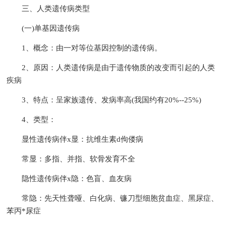
三、人类遗传病类型
(一)单基因遗传病
1、概念：由一对等位基因控制的遗传病。
2、原因：人类遗传病是由于遗传物质的改变而引起的人类
疾病
3、特点：呈家族遗传、发病率高(我国约有20%--25%)
4、类型：
显性遗传病伴x显：抗维生素d佝偻病
常显：多指、并指、软骨发育不全
隐性遗传病伴x隐：色盲、血友病
常隐：先天性聋哑、白化病、镰刀型细胞贫血症、黑尿症、
苯丙*尿症