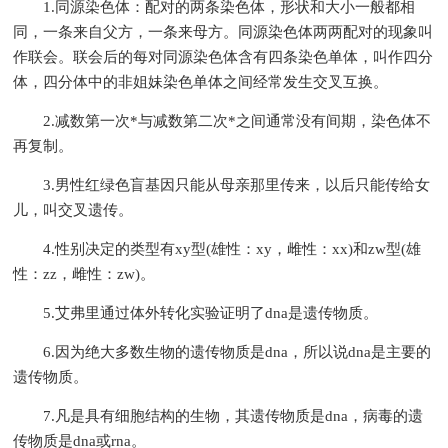
1.同源染色体：配对的两条染色体，形状和大小一般都相
同，一条来自父方，一条来母方。同源染色体两两配对的现象叫
作联会。联会后的每对同源染色体含有四条染色单体，叫作四分
体，四分体中的非姐妹染色单体之间经常发生交叉互换。
2.减数第一次*与减数第二次*之间通常没有间期，染色体不
再复制。
3.男性红绿色盲基因只能从母亲那里传来，以后只能传给女
儿，叫交叉遗传。
4.性别决定的类型有xy型(雄性：xy，雌性：xx)和zw型(雄
性：zz，雌性：zw)。
5.艾弗里通过体外转化实验证明了dna是遗传物质。
6.因为绝大多数生物的遗传物质是dna，所以说dna是主要的
遗传物质。
7.凡是具有细胞结构的生物，其遗传物质是dna，病毒的遗
传物质是dna或rna。