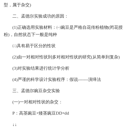
型，属于杂交)
二、孟德尔实验成功的原因：
(1)正确选用实验材料：㈠豌豆是严格自花传粉植物(闭花授
粉)，自然状态下一般是纯种
㈡具有易于区分的性状
(2)由一对相对性状到多对相对性状的研究(从简单到复杂)
(3)对实验结果进行统计学分析
(4)严谨的科学设计实验程序：假说-------演绎法
三、孟德尔豌豆杂交实验
(一)一对相对性状的杂交：
P：高茎豌豆×矮茎豌豆DD×dd
↓↓