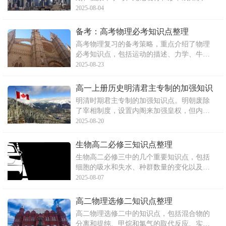
系等，并提出了六大高效学习法，包括制定
2025-08-04
合理的学习计划、科学预习、提高课堂效率
等，以帮助初中生归纳整理所学知识，提高
备考：高考物理必考知识点整理
学习效率。
高考物理复习的备考策略，重点介绍了物理
必考知识点，包括运动的描述、力学、牛顿
运动定律以及曲线运动、万有引力等内容。
2025-08-23
文章提供了关于物体运动、受力分析、力学
问题解决方法以及牛顿运动定律等方面的详
高一上册历史明清君主专制的加强知识
细知识点，并强调了万有引力和曲线运动的
点整理
明清时期君主专制的加强知识点。明朝废除
相关知识。这些知识点对
了宰相制度，设置内阁来加强皇权，但内阁
并非决策机构。清朝设南书房和军机处，使
2025-08-20
皇权得到空前强化。文章还介绍了相关易错
点和对比分析，以及用“一、二、三”归纳的
生物高二必修三知识点整理
专制主义中央集权的内容。
生物高二必修三中的几个重要知识点，包括
细胞的吸水和失水、种群数量的变化以及向
性运动和感性运动。文章详细解释了这些概
2025-08-07
念的基本原理和应用。此外，还讨论了激素
的特点和作用机制。对于理解生物学的核心
高二物理选修二知识点整理
概念和掌握生物学知识非常有帮助。
高二物理选修二中的知识点，包括混合物的
分离和提纯、甲烷和氯气的取代反应、实验