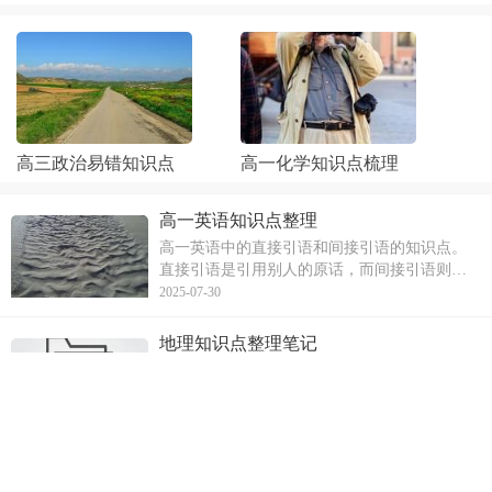
高三政治易错知识点
高一化学知识点梳理
高一英语知识点整理
高一英语中的直接引语和间接引语的知识点。
直接引语是引用别人的原话，而间接引语则是
用自己的话转述别人的话。直接引语变为间接
2025-07-30
引语时，需要进行时态、人称、指示代词等方
面的改变，并使用陈述语序。同时，本文还介
地理知识点整理笔记
绍了不同句式的直接引语如何转变为间接引
高一地理必修知识点，包括地球的运动、太阳
语，如一般疑
直射点的移动、昼夜交替和时差、沿地表水平
运动物体的偏移、昼夜长短和正午太阳高度的
2025-06-30
变化、四季更替和五带等内容。文章详细阐述
了地球自转和公转的特点，以及这些运动对地
地理必修一知识点整理
理现象的影响。同时，本文还介绍了四季更替