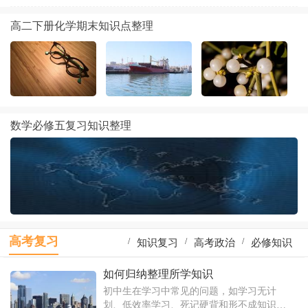
高二下册化学期末知识点整理
数学必修五复习知识整理
高考复习
/
/
/
知识复习
高考政治
必修知识
/
/
/
一轮复习
高考物理
地理知识
如何归纳整理所学知识
初中生在学习中常见的问题，如学习无计
/
/
/
物理复习
识点复习
生物知识
划、低效率学习、死记硬背和形不成知识体