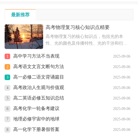
最新推荐
高考物理复习核心知识点精要
高考物理复习的核心知识点，包括光的本
性、光的颜色及传播特性、光的干涉和衍射
现象、光的偏振和电磁说等内容，以及恒定
高中学习方法不当表现
1
2025-09-06
电流的相关知识，如电流强度、欧姆定律、
电阻、电阻定律、闭合电路欧姆定律和电功
高考语文文言文断句方法
2
2025-09-06
与电功率等。
高一必修二语文背诵篇目
3
2025-09-06
高考政治人生观与价值观
4
2025-09-06
高二英语必修五知识总结
5
2025-09-06
高考化学一轮备考建议
6
2025-09-06
地理必修宇宙中的地球
7
2025-09-06
高一化学下册暑假答案
8
2025-09-06