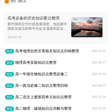
热门图文
高考必备的历史知识要点整理
新中国外交方针的发展演变，包括新中
国首次提出的和平共处五项原则及在国
际会议中的地位变化。同时，文章也描
2025-07-26
述了美国外交政策的调整及世界政治格
局的多极化趋势的发展。另外，还涉及
中国古代历史沿革的内容。这些内容从
高考地理自然灾害相关知识点归纳整理
古代到现代的外交和政治变革的角度对
2025-07-21
精选
高考历史知识
物理高考实验知识点整理
2025-06-27
精选
高一年级生物知识点整理必修二
2025-07-24
精选
高一政治必修二知识点整理归纳
2025-06-23
精选
高二语文上册第四单元知识点整理
2025-07-30
精选
高二物理：磁场知识点详解与整理
2025-07-26
精选