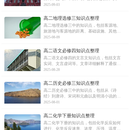
室制甲烷的方法、乙烯的燃烧及与其他物质
2025-09-03
的反应、乙炔的燃烧及与其他物质的反应等
内容。文章详细阐述了各种反应的条件和过
高二地理选修三知识点整理
程，以及实验室制备相关物质的方法。
高二地理选修三中的知识点，包括客源地、
旅游地与客源地的距离、基础设施、其他开
发条件以及旅游资源环境的评价等。文章还
2025-08-09
介绍了我国旅游资源丰富多彩的原因，包括
自然环境复杂多样和历史悠久的文化等。此
高二语文必修四知识点整理
外，文章还详细列举了我国的自然旅游资
高二语文必修四的文言文知识点，包括文言
源，如名山和水景等。
实词、文言虚词等。文章详细解释了通假
字、古今异义、一词多义、词类活用等内
2025-08-28
容，并
对”之”、”而”、”则”、”然”、”以”和”且”等虚
高二历史必修三知识点整理
词的用法进行了说明。
高二历史必修三中的知识点，包括从《诗
经》到唐诗、宋词和元曲以及明清小说的内
容。文章详细介绍了各个时期诗歌、词、曲
2025-08-01
和小说的发展情况，包括其繁荣的原因、代
表人物及其作品等。
高二化学下册知识点整理
高二化学下册的知识点，包括化学反应如何
进行、化学反应速率、浓度、压强、温度和