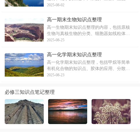
催化剂对反应速率的影响。文章详细解释了
2025-08-02
基元反应、反应历程、反应速率常数、活化
能等概念，并阐述了它们之间的关系。
高一期末生物知识点整理
高一生物期末知识点整理的内容，包括原核
生物与真核生物的分类、细胞器如线粒体、
叶绿体等的结构和功能，以及一些其他细胞
2025-08-25
器的特点和作用。文章详细描述了各类生物
和细胞器的特性，对于复习和巩固高一生物
高一化学期末知识点整理
知识很有帮助。
高一化学期末知识点整理，包括甲烷等简单
有机化合物的知识点、胶体的应用、分散系
相关概念以及原子半径的知识点。文章详细
2025-08-23
阐述了各个知识点的内容和应用，包括氧化
反应、取代反应、烷烃的通式、胶体的应
必修三知识点笔记整理
用、分散系的分类等。文章旨在帮助学生系
统地复习和巩固高一化学知