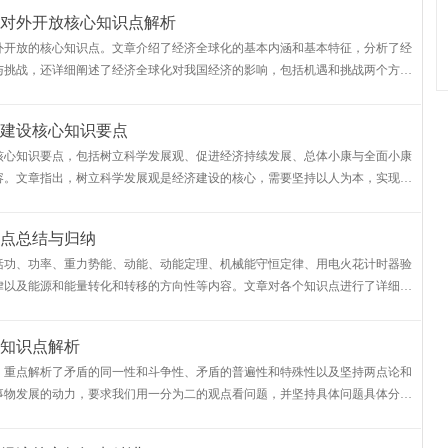
对外开放核心知识点解析
外开放的核心知识点。文章介绍了经济全球化的基本内涵和基本特征，分析了经
与挑战，还详细阐述了经济全球化对我国经济的影响，包括机遇和挑战两个方
建设核心知识要点
核心知识要点，包括树立科学发展观、促进经济持续发展、总体小康与全面小康
容。文章指出，树立科学发展观是经济建设的核心，需要坚持以人为本，实现全
，促进经济持续发展也是关键
点总结与归纳
括功、功率、重力势能、动能、动能定理、机械能守恒定律、用电火花计时器验
律以及能源和能量转化和转移的方向性等内容。文章对各个知识点进行了详细的
解和掌握高中物理知识。
知识点解析
，重点解析了矛盾的同一性和斗争性、矛盾的普遍性和特殊性以及坚持两点论和
事物发展的动力，要求我们用一分为二的观点看问题，并坚持具体问题具体分
普遍性与特殊性在一定条件下相