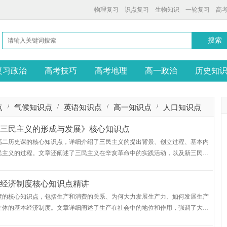
物理复习
识点复习
生物知识
一轮复习
高
复习政治
高考技巧
高考地理
高一政治
历史知
/
/
/
/
点
气候知识点
英语知识点
高一知识点
人口知识点
/
/
/
/
点
生物知识点
政治知识点
知识点分析
知识点重点
三民主义的形成与发展》核心知识点
高二历史课的核心知识点，详细介绍了三民主义的提出背景、创立过程、基本内
/
/
创新知识点
修五知识点
民主义的过程。文章还阐述了三民主义在辛亥革命中的实践活动，以及新三民主
经济制度核心知识点精讲
度的核心知识点，包括生产和消费的关系、为何大力发展生产力、如何发展生产
主体的基本经济制度。文章详细阐述了生产在社会中的地位和作用，强调了大力
了一系列推动生产力发展的措