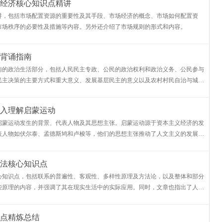
经济核心知识点精讲
讲，包括市场配置资源的重要性及其手段、市场经济的概念、市场如何配置资
市场秩序的必要性及措施等内容。另外还介绍了市场规则的形式和内容。
背诵指南
南的政治生活部分，包括人民民主专政、公民的政治权利和政治义务、公民参与
民主决策的主要方式和重大意义、发展基层民主的意义以及农村村民自治与城市
入理解启蒙运动
启蒙运动发生的背景、代表人物及其思想主张。启蒙运动源于资本主义经济的发
表人物如伏尔泰、孟德斯鸠和卢梭等，他们的思想主张推动了人文主义的发展，
，为后来的民主和科学时代奠
法核心知识点
心知识点，包括联系的普遍性、客观性、多样性原理及方法论，以及整体和部分
些原理的内容，并强调了其在现实生活中的实际应用。同时，文章也指出了人们
，需要注重客观条件，恰当运
点精炼总结