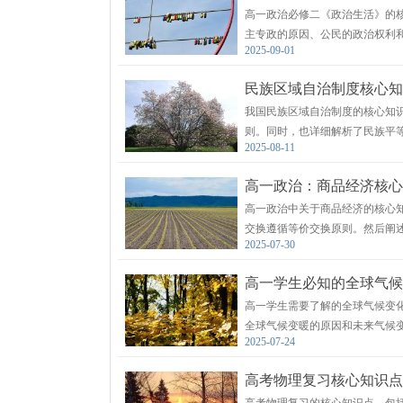
高一政治必修二《政治生活》的
主专政的原因、公民的政治权利
2025-09-01
系。文章对知识点进行了精炼总
民族区域自治制度核心知
我国民族区域自治制度的核心知
则。同时，也详细解析了民族平
2025-08-11
的法制化进程和对民族区域自治
高一政治：商品经济核心
高一政治中关于商品经济的核心
交换遵循等价交换原则。然后阐
2025-07-30
表现形式。接着，文章讨论了商
高一学生必知的全球气候
高一学生需要了解的全球气候变
全球气候变暖的原因和未来气候
2025-07-24
绍了常见的考点和误区提醒，帮
高考物理复习核心知识点