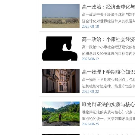
高一政治：经济全球化与
高一政治中关于经济全球化与对
济全球化对世界经济带来的机遇
2025-08-18
面。
高一政治：小康社会经济
高一政治中小康社会经济建设的
的概念以及经济建设的目标等内
2025-08-12
面、协调、可持续的发展。同时
高一物理下学期核心知识
高一物理下学期核心知识点，包
证机械能守恒定律、能量守恒定
2025-08-22
解释和归纳，帮助读者更好地理
唯物辩证法的实质与核心
唯物辩证法的实质与核心知识点
重点论的统一。文章强调矛盾是
2025-08-25
析。同时，文章还提到了矛盾的