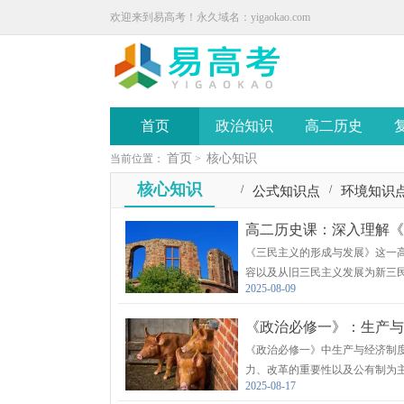
欢迎来到易高考！永久域名：yigaokao.com
首页
政治知识
高二历史
首页
核心知识
当前位置：
>
核心知识
/
/
公式知识点
环境知识
/
/
基因知识点
数学知识
高二历史课：深入理解《
《三民主义的形成与发展》这一
容以及从旧三民主义发展为新三
2025-08-09
义的基本内容。
《政治必修一》：生产与
《政治必修一》中生产与经济制
力、改革的重要性以及公有制为
2025-08-17
发展生产力的必要性，同时提出