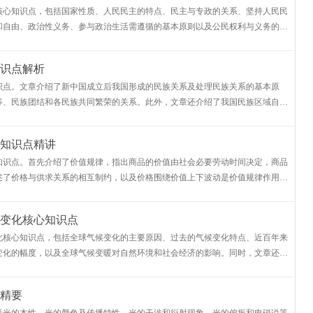
核心知识点，包括国家性质、人民民主的特点、民主与专政的关系、坚持人民民
和自由、政治性义务、参与政治生活需遵循的基本原则以及公民权利与义务的关
结，有助于读者对高一政治必
识点解析
识点。文章介绍了新中国成立后我国形成的民族关系及处理民族关系的基本原
等、民族团结和各民族共同繁荣的关系。此外，文章还介绍了我国民族区域自治
制度的认识，包括其核心内容和
知识点精讲
知识点。首先介绍了价值规律，指出商品的价值由社会必要劳动时间决定，商品
述了价格与供求关系的相互制约，以及价格围绕价值上下波动是价值规律作用的
品的价值量，包括商品的基本
变化核心知识点
化核心知识点，包括全球气候变化的主要原因、过去的气候变化特点、近百年来
变化的幅度，以及全球气候变暖对自然环境和社会经济的影响。同时，文章还介
助学生在地理学习中更好地掌
精要