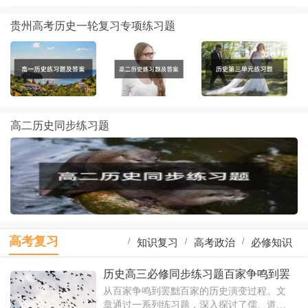
贵州高考历史一轮复习专项练习题
高二历史同步练习题
高考复习
/
/
/
知识复习
高考政治
必修知识
/
/
/
一轮复习
高考物理
地理知识
历史高三必修同步练习题百家争鸣到罢
黜百家
从百家争鸣到罢黜百家的历史演变过程。文
/
/
/
物理复习
识点复习
生物知识
章通过一系列练习题，深入探讨了儒、道、