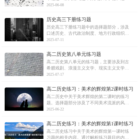
墨、法等不同学派的思想主张及其在现代教
2025-06-08
育中的体现。通过探讨，文章旨在帮助学生
更好地理解中国传统文化中的思想精髓，并
历史高三下册练习题
引导教师在教学过程中融入这些思想，提高
历史高三下册练习题中的选择题部分，涉及
教学效果。
口述历史、古代政治制度、地方行政组织、
汉代至宋代的南北方户数变化等历史知识
2025-07-11
点。摘要概括了每一道选择题所涵盖的主要
内容，如口述历史的访谈对象选择、古代政
高二历史第八单元练习题
治制度的评价、封建时代的朝代划分等。同
高二历史第八单元的练习题，主要涉及到古
时，文章还涉及了清代皇帝
希腊戏剧、浪漫主义文学、现实主义文学和
现代主义文学等方面的内容。题目通过选择
2025-07-17
题的形式，考察学生对不同历史时期和文化
背景下文学作品的认知和理解。这些作品反
高二历史练习：美术的辉煌第2课时练习
映了不同时代的社会背景、人们的价值观和
题
高二历史中关于美术辉煌的第二课时的练习
思想情感。
题。选择题部分涉及了不同美术流派的风格
特点及其代表性画家和作品。非选择题部分
2025-06-22
则要求概述19世纪以来世界美术领域的主要
流派及其特点。通过本文的练习，可以帮助
高二历史练习：美术的辉煌第1课时练习
大家更好地了解和学习美术历史。
题五
高二历史练习中关于美术的辉煌第一课时练
习题的相关内容。通过解析练习题目的内