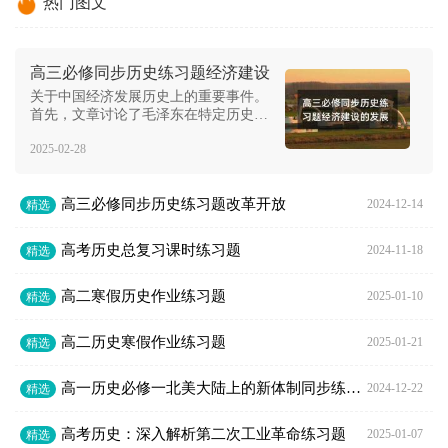
热门图文
高三必修同步历史练习题经济建设
的发展
关于中国经济发展历史上的重要事件。
首先，文章讨论了毛泽东在特定历史时
期对自由市场和地下工厂的看法，指出
2025-02-28
地下工厂属于手工业个体户和手工工
厂。接着，文章提到了农业社会主义改
造的完成情况，包括农民互助组和高级
高三必修同步历史练习题改革开放
社的影响。最后，文章指出为了克服分
2024-12-14
精选
散经营中的困难
高考历史总复习课时练习题
2024-11-18
精选
高二寒假历史作业练习题
2025-01-10
精选
高二历史寒假作业练习题
2025-01-21
精选
高一历史必修一北美大陆上的新体制同步练习题
2024-12-22
精选
高考历史：深入解析第二次工业革命练习题
2025-01-07
精选