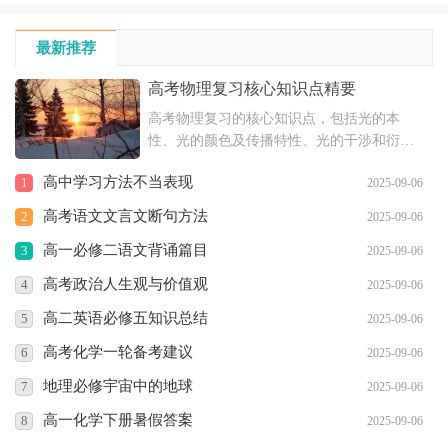
最新推荐
高考物理复习核心知识点精要
高考物理复习的核心知识点，包括光的本
性、光的颜色及传播特性、光的干涉和衍射
现象、光的偏振和电磁说等内容，以及恒定
高中学习方法不当表现
1
2025-09-06
电流的相关知识，如电流强度、欧姆定律、
电阻、电阻定律、闭合电路欧姆定律和电功
高考语文文言文断句方法
2
2025-09-06
与电功率等。
高一必修二语文背诵篇目
3
2025-09-06
高考政治人生观与价值观
4
2025-09-06
高二英语必修五知识总结
5
2025-09-06
高考化学一轮备考建议
6
2025-09-06
地理必修宇宙中的地球
7
2025-09-06
高一化学下册暑假答案
8
2025-09-06