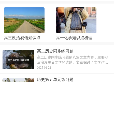
高三政治易错知识点
高一化学知识点梳理
高二历史同步练习题
高二历史同步练习题的八篇文章内容，主要涉
及浪漫主义文学的选题。文章探讨了文学作品
中对于特定历史时期的描写、作品类型以及作
2025-01-21
者的创作背景等。例如，文学作品中的描写反
映了西方社会的精神危机，某些作品鼓励人们
历史第五单元练习题
追求自由和理想，还有的作品反映了工业革命
历史人物对于历史事件的不同反应。其中，针
后社会的变
对一幅漫画，魏源和林则徐可能会有不同的愤
慨反应。文章通过选择题的方式，反映了历史
2025-01-16
人物对于某些事件的态度和看法。例如，对于
《海国图志》在不同国家的反响，以及洋务派
历史第三单元练习题
的主张等历史事件，文章通过历史选择题的形