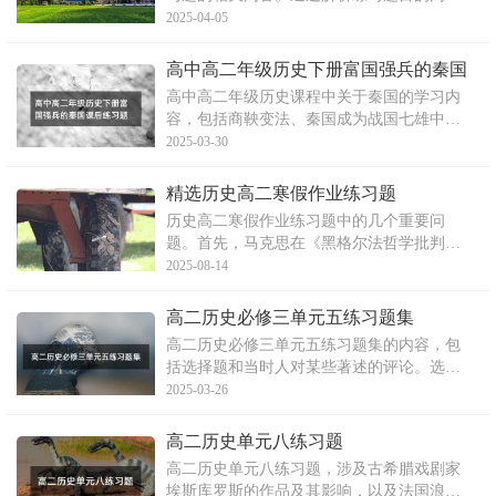
容，包括作品的风格识别、艺术流派以及艺
2025-04-05
术特点等方面，旨在帮助学生在历史学习中
了解并掌握不同艺术流派的特点及其代表性
高中高二年级历史下册富国强兵的秦国
作品。这些练习题有助于学生深入了解绘画
课后练习题
高中高二年级历史课程中关于秦国的学习内
艺术的历史和发展，并提高
容，包括商鞅变法、秦国成为战国七雄中的
强国的过程以及其封建土地所有制的确立过
2025-03-30
程等知识点。文章通过选择题、材料题和问
答题等形式，考查了学生对秦国历史的理解
精选历史高二寒假作业练习题
与掌握。
历史高二寒假作业练习题中的几个重要问
题。首先，马克思在《黑格尔法哲学批判导
言》中关于宗教改革的观点被探讨，阐述了
2025-08-14
路德战胜信神的奴役制并非真正的自由，而
是以信仰的奴役制替代之。然后讨论了马丁
高二历史必修三单元五练习题集
路德的观点对于宗教改革的推动意义以及它
高二历史必修三单元五练习题集的内容，包
对于人独立性和自由的论证
括选择题和当时人对某些著述的评论。选择
题反映了中国人对西方认识的逐步深入和对
2025-03-26
西方称呼的变化。评论则涉及到某一著述中
对海外国家的介绍以及梁启超对政府与国家
高二历史单元八练习题
的看法。文章旨在帮助学生了解当时的历史
高二历史单元八练习题，涉及古希腊戏剧家
背景和知识分子的思想变
埃斯库罗斯的作品及其影响，以及法国浪漫