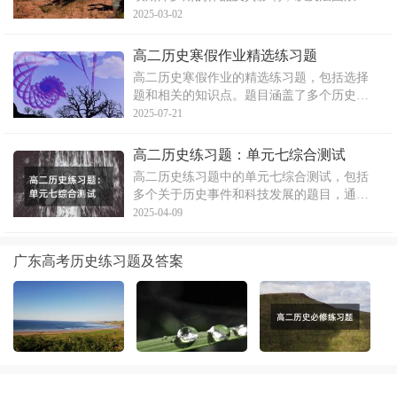
主义文学的时代背景和现代主义文学的特
2025-03-02
点。通过一系列的选择题，检验了学生对这
一历史阶段文学和艺术的理解。文章中涉及
高二历史寒假作业精选练习题
到文学流派、文学作品的特点及其反映的时
高二历史寒假作业的精选练习题，包括选择
代背景等内容。
题和相关的知识点。题目涵盖了多个历史时
期和人物，如梭伦改革、柏拉图、亚里士多
2025-07-21
德等。同时，也涉及了商鞅变法、北魏孝文
帝改革等历史事件。通过练习这些题目，可
高二历史练习题：单元七综合测试
以帮助学生巩固历史知识，提高历史分析和
高二历史练习题中的单元七综合测试，包括
解决问题的能力。
多个关于历史事件和科技发展的题目，通过
解析各个题目的答案，反映了中国在科技、
2025-04-09
文化等领域的发展成就。
广东高考历史练习题及答案